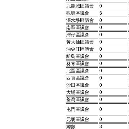
九龍城區議會
0
觀塘區議會
3
深水埗區議會
0
南區區議會
0
灣仔區議會
0
黃大仙區議會
0
油尖旺區議會
0
離島區議會
0
葵青區議會
0
北區區議會
0
西貢區議會
0
沙田區議會
0
大埔區議會
0
荃灣區議會
0
屯門區議會
0
元朗區議會
0
總數
3