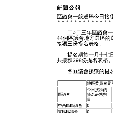
區議會一般選舉今日接
＊
＊
＊
＊
＊
＊
＊
＊
＊
＊
＊
＊
＊
二○二三年區議會一般
44個區議會地方選區
接獲三份提名表格。
提名期於十月十七日
共接獲398份提名表格
各區議會接獲的提名
地區委員會界
今日接獲的
區議會
提名表格數
目
中西區區議會
0
東區區議會
0