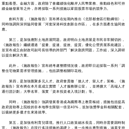
重點着墨。金融方面，政府除了會繼續強化離岸人民幣業務、推動綠色和可持
續金融發展等之外，亦將採取一系列措施以鞏固股票市場的競爭力。
創科方面，《施政報告》宣布將在短期內推出《北部都會區行動綱領》，
同時強調與深圳協同發展「河套深港科技創新合作區」，在多方面產生協同效
應。
第三，是加強應對土地房屋問題。政府明白土地房屋是市民非常關切的，
《施政報告》繼續通過「提量、提速、提效、提質」優化公營房屋系統建設，
並宣布成立由財政司副司長領導的跨部門「解決劏房問題」工作組，深入調研
以提出解決方案。
此外，《施政報告》宣布經考慮整體情況後，政府即日起採取一系列「調
整住宅物業需求管理措施」，包括調整相關印花稅。
第四，是加強匯聚多元人才。政府會貫徹「搶人才、留人才」策略。《施
政報告》宣布將在本月底成立實體「人才服務辦公室」，並將擴大「高端人才
通行證計劃」大學名單、落實「資本投資者入境計劃」等。
同時，《施政報告》強調發展香港成為國際專上教育樞紐，措施包括提高
政府資助專上院校的非本地學生限額一倍至40%，並加強獎學金和相關配套，
以吸納更多優才生來港就學。
第五，是加強有利育兒環境。推行人口政策細水長流，同時亦需要因時制
宜。《施政報告》在現行多項措施的基礎上，進一步推出應對措施，涵蓋支持