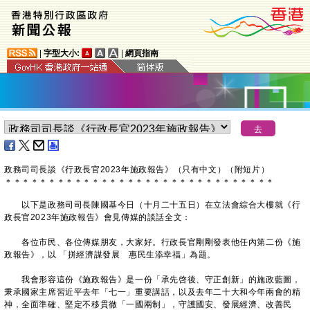
|
字型大小:
|
網頁指南
政務司司長談《行政長官2023年施政報告》（只有中文）（附短片）
＊
＊
＊
＊
＊
＊
＊
＊
＊
＊
＊
＊
＊
＊
＊
＊
＊
＊
＊
＊
＊
＊
＊
＊
＊
＊
＊
＊
＊
＊
＊
以下是政務司司長陳國基今日（十月二十五日）在立法會綜合大樓就《行
政長官2023年施政報告》會見傳媒的談話全文：
各位市民、各位傳媒朋友，大家好。行政長官剛剛發表他任內第二份《施
政報告》，以 「拼經濟謀發展 惠民生添幸福」為題。
我會形容這份《施政報告》是一份「承先啓後、守正創新」的施政藍圖，
秉承國家主席習近平去年「七一」重要講話，以及去年二十大和今年兩會的精
神，全面準確、堅定不移貫徹「一國兩制」，守護國安、發展經濟、改善民