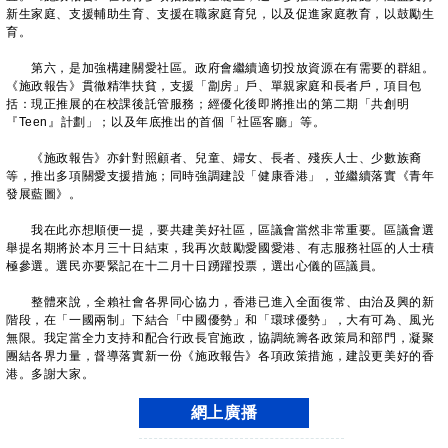
新生家庭、支援輔助生育、支援在職家庭育兒，以及促進家庭教育，以鼓勵生
育。
第六，是加強構建關愛社區。政府會繼續適切投放資源在有需要的群組。
《施政報告》貫徹精準扶貧，支援「劏房」戶、單親家庭和長者戶，項目包
括：現正推展的在校課後託管服務；經優化後即將推出的第二期「共創明
『Teen』計劃」；以及年底推出的首個「社區客廳」等。
《施政報告》亦針對照顧者、兒童、婦女、長者、殘疾人士、少數族裔
等，推出多項關愛支援措施；同時強調建設「健康香港」，並繼續落實《青年
發展藍圖》。
我在此亦想順便一提，要共建美好社區，區議會當然非常重要。區議會選
舉提名期將於本月三十日結束，我再次鼓勵愛國愛港、有志服務社區的人士積
極參選。選民亦要緊記在十二月十日踴躍投票，選出心儀的區議員。
整體來說，全賴社會各界同心協力，香港已進入全面復常、由治及興的新
階段，在「一國兩制」下結合「中國優勢」和「環球優勢」，大有可為、風光
無限。我定當全力支持和配合行政長官施政，協調統籌各政策局和部門，凝聚
團結各界力量，督導落實新一份《施政報告》各項政策措施，建設更美好的香
港。多謝大家。
網上廣播