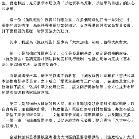
生、促進和諧，充分展示本屆政府「以做實事為原則、以結果為目標」的決心
和承擔。
這一份《施政報告》務實和前瞻並重，在多個範疇制訂出一系列短、中、
長期的政策措施，為保持香港長期繁榮穩定、促進香港參與國家高質量發展，
打下更穩固的基礎，增添更強大的動力。
其中，我認為《施政報告》至少有「六大加強」範疇，值得大家留意。
第一，是加強維護國家安全。安全是發展的基礎，穩定是強盛的前提。
《施政報告》強調完善相關法律制度和執行機制，包括在明年內完成《基本
法》第23條立法，落實憲制責任。
而鞏固國安根基，離不開愛國主義教育。《施政報告》宣布在「憲法和基
本法推廣督導委員會」之下成立「愛國主義教育工作小組」、在康樂及文化事
務署轄下設立「弘揚中華文化辦公室」、設立兩所博物館等，全方位提升市民
的愛國情懷和國家民族意識。
第二，是加強融入國家發展大局。政府會繼續引領香港對接國家戰略，以
自身所長，服務國家所需。《施政報告》既提出多項針對性措施，亦宣布成立
「新型工業發展辦公室」、「文創產業發展處」等專職單位，以及開設更多
「一帶一路」沿線商貿辦事處，以促進經濟多元發展，提升香港「八大中心」
的競爭力。
金融和創科是香港以至粵港澳大灣區的重要發展動能，《施政報告》尤其