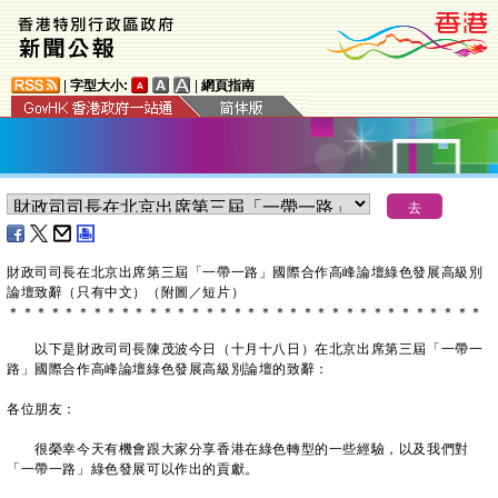
|
字型大小:
|
網頁指南
財政司司長在北京出席第三屆「一帶一路」國際合作高峰論壇綠色發展高級別
論壇致辭（只有中文）（附圖／短片）
＊
＊
＊
＊
＊
＊
＊
＊
＊
＊
＊
＊
＊
＊
＊
＊
＊
＊
＊
＊
＊
＊
＊
＊
＊
＊
＊
＊
＊
＊
＊
＊
＊
＊
以下是財政司司長陳茂波今日（十月十八日）在北京出席第三屆「一帶一
路」國際合作高峰論壇綠色發展高級別論壇的致辭：
各位朋友：
很榮幸今天有機會跟大家分享香港在綠色轉型的一些經驗，以及我們對
「一帶一路」綠色發展可以作出的貢獻。