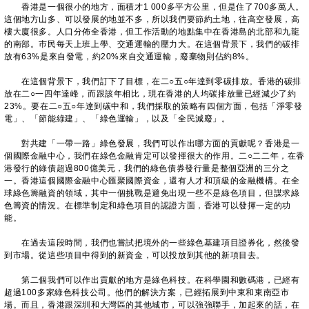
香港是一個很小的地方，面積才1 000多平方公里，但是住了700多萬人。
這個地方山多、可以發展的地並不多，所以我們要節約土地，往高空發展，高
樓大廈很多。人口分佈全香港，但工作活動的地點集中在香港島的北部和九龍
的南部。巿民每天上班上學、交通運輸的壓力大。在這個背景下，我們的碳排
放有63%是來自發電，約20%來自交通運輸，廢棄物則佔約8%。
在這個背景下，我們訂下了目標，在二○五○年達到零碳排放。香港的碳排
放在二○一四年達峰，而跟該年相比，現在香港的人均碳排放量已經減少了約
23%。要在二○五○年達到碳中和，我們採取的策略有四個方面，包括「淨零發
電」、「節能綠建」、「綠色運輸」，以及「全民減廢」。
對共建「一帶一路」綠色發展，我們可以作出哪方面的貢獻呢？香港是一
個國際金融中心，我們在綠色金融肯定可以發揮很大的作用。二○二二年，在香
港發行的綠債超過800億美元，我們的綠色債券發行量是整個亞洲的三分之
一。香港這個國際金融中心匯聚國際資金，還有人才和頂級的金融機構。在全
球綠色籌融資的領域，其中一個挑戰是避免出現一些不是綠色項目，但謀求綠
色籌資的情況。在標準制定和綠色項目的認證方面，香港可以發揮一定的功
能。
在過去這段時間，我們也嘗試把境外的一些綠色基建項目證券化，然後發
到市場。從這些項目中得到的新資金，可以投放到其他的新項目去。
第二個我們可以作出貢獻的地方是綠色科技。在科學園和數碼港，已經有
超過100多家綠色科技公司。他們的解決方案，已經拓展到中東和東南亞市
場。而且，香港跟深圳和大灣區的其他城市，可以強強聯手，加起來的話，在