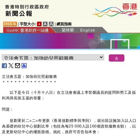
|
字型大小:
|
網頁指南
立法會五題：加強幼兒照顧服務
＊
＊
＊
＊
＊
＊
＊
＊
＊
＊
＊
＊
＊
＊
以下是今日（十月十八日）在立法會會議上李世榮議員的提問和勞工及福
利局局長孫玉菡的答覆：
問題：
規劃署於二○二○年更新《香港規劃標準與準則》，就社區設施加入以人口
為基礎的幼兒中心規劃比率（包括為每25 000人設100個資助服務名額），以
及更新幼兒中心的樓面面積。就此，政府可否告知本會：