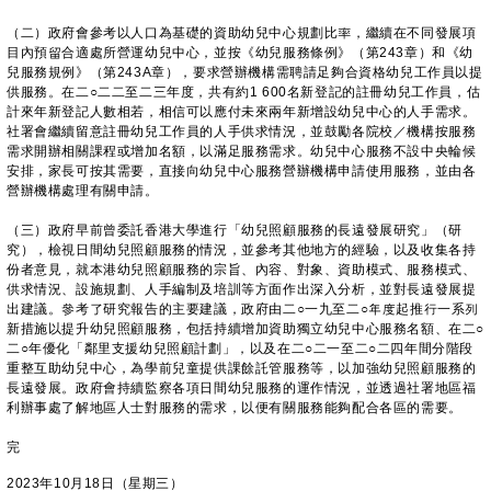
（二）政府會參考以人口為基礎的資助幼兒中心規劃比率，繼續在不同發展項
目內預留合適處所營運幼兒中心，並按《幼兒服務條例》（第243章）和《幼
兒服務規例》（第243A章），要求營辦機構需聘請足夠合資格幼兒工作員以提
供服務。在二○二二至二三年度，共有約1 600名新登記的註冊幼兒工作員，估
計來年新登記人數相若，相信可以應付未來兩年新增設幼兒中心的人手需求。
社署會繼續留意註冊幼兒工作員的人手供求情況，並鼓勵各院校／機構按服務
需求開辦相關課程或增加名額，以滿足服務需求。幼兒中心服務不設中央輪候
安排，家長可按其需要，直接向幼兒中心服務營辦機構申請使用服務，並由各
營辦機構處理有關申請。
（三）政府早前曾委託香港大學進行「幼兒照顧服務的長遠發展研究」（研
究），檢視日間幼兒照顧服務的情況，並參考其他地方的經驗，以及收集各持
份者意見，就本港幼兒照顧服務的宗旨、內容、對象、資助模式、服務模式、
供求情況、設施規劃、人手編制及培訓等方面作出深入分析，並對長遠發展提
出建議。參考了研究報告的主要建議，政府由二○一九至二○年度起推行一系列
新措施以提升幼兒照顧服務，包括持續增加資助獨立幼兒中心服務名額、在二○
二○年優化「鄰里支援幼兒照顧計劃」，以及在二○二一至二○二四年間分階段
重整互助幼兒中心，為學前兒童提供課餘託管服務等，以加強幼兒照顧服務的
長遠發展。政府會持續監察各項日間幼兒服務的運作情況，並透過社署地區福
利辦事處了解地區人士對服務的需求，以便有關服務能夠配合各區的需要。
完
2023年10月18日（星期三）