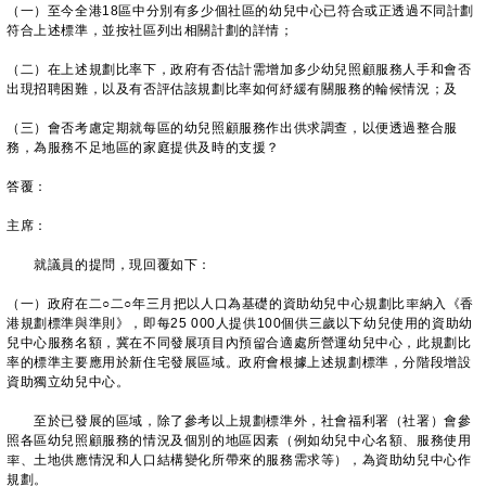
（一）至今全港18區中分別有多少個社區的幼兒中心已符合或正透過不同計劃
符合上述標準，並按社區列出相關計劃的詳情；
（二）在上述規劃比率下，政府有否估計需增加多少幼兒照顧服務人手和會否
出現招聘困難，以及有否評估該規劃比率如何紓緩有關服務的輪候情況；及
（三）會否考慮定期就每區的幼兒照顧服務作出供求調查，以便透過整合服
務，為服務不足地區的家庭提供及時的支援？
答覆：
主席：
就議員的提問，現回覆如下：
（一）政府在二○二○年三月把以人口為基礎的資助幼兒中心規劃比率納入《香
港規劃標準與準則》，即每25 000人提供100個供三歲以下幼兒使用的資助幼
兒中心服務名額，冀在不同發展項目內預留合適處所營運幼兒中心，此規劃比
率的標準主要應用於新住宅發展區域。政府會根據上述規劃標準，分階段增設
資助獨立幼兒中心。
至於已發展的區域，除了參考以上規劃標準外，社會福利署（社署）會參
照各區幼兒照顧服務的情況及個別的地區因素（例如幼兒中心名額、服務使用
率、土地供應情況和人口結構變化所帶來的服務需求等），為資助幼兒中心作
規劃。