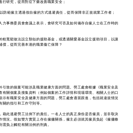
進行研究，從而對症下藥改善職業安全；
，以防範僱主透過假自僱的方式逃避責任，從而保障非正規就業工作者；
人力事務委員會會議上表示，會研究可否及如何備存自僱人士在工作時的
的較寬鬆做法設立類似的援助基金，或透過關愛基金設立援助項目，以讓
補償，從而完善本港的職業傷亡保障？
外引致的個案可能涉及職業健康方面的問題。勞工處會根據《職業安全及
查有關個案及搜集資料（例如個案的工作詳情和現場環境、相關人士的口
顯示有職業安全及健康方面的問題，勞工處會適當跟進，包括就違規情況
有關的指引和工作守則等。
，藉此逃避勞工法例下的責任。一名人士的真正身份是否僱員，並非取決
作情況。假如雙方實質上存在僱傭關係，僱主必須就其僱員負起《僱傭條
則需負上觸犯有關法例的刑責。