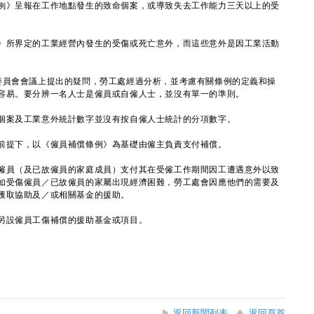
例》呈報在工作地點發生的致命個案，或導致失去工作能力三天以上的受
所界定的工業經營內發生的受傷或死亡意外，而這些意外是因工業活動
員會會議上提出的疑問，勞工處經過分析，並考慮有關條例的定義和操
容易。要分辨一名人士是僱員或自僱人士，並沒有單一的準則。
案及工業意外統計數字並沒有按自僱人士統計的分項數字。
前提下，以《僱員補償條例》為基礎由僱主負責支付補償。
員（及已故僱員的家庭成員）支付其在受僱工作期間因工遭遇意外以致
如受傷僱員／已故僱員的家屬出現經濟困難，勞工處會因應他們的需要及
獲取協助及／或相關基金的援助。
設僱員工傷補償的援助基金或項目。
返回新聞列表
返回頁首