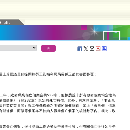
上黃國議員的提問和勞工及福利局局長孫玉菡的書面答覆：
年，致命職業傷亡個案合共529宗，但據悉並非所有致命個案均定性為
補償條例》（第282章）規定的死亡補償。此外，有意見認為，「非正規
演行業從業員等）與工作機構缺乏明確的僱傭關係，加上「假自僱」情況
合理補償，而該等個案亦不被納入職業傷亡個案的統計數字內。就此，政
職業傷亡個案，很可能由工作過勞及中暑等引發，但有關傷亡往往延至午