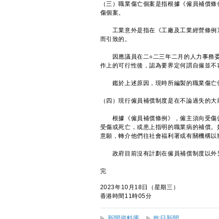
（三）職業傷亡個案是指根據《僱員補償條
傷個案。
工業意外是指在《工廠及工業經營條例》
而引致的。
因應議員在二○二三年二月的人力事務委
作上的可行性後，認為要界定何謂自僱並不
鑑於上述原因，現時所編製的職業傷亡個
（四）現行僱員補償制度是在不論過失的大
根據《僱員補償條例》，僱主須向受傷僱
受傷或死亡，或患上指明的職業病的補償。
意願，轉介他們往社會福利署或有關機構以
政府目前沒有計劃在僱員補償制度以外另
完
2023年10月18日（星期三）
香港時間11時05分
新聞資料庫
昨日新聞