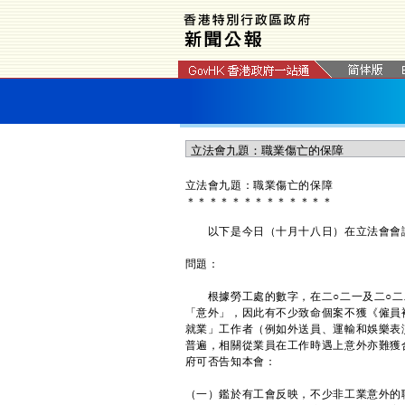
立法會九題：職業傷亡的保障
＊
＊
＊
＊
＊
＊
＊
＊
＊
＊
＊
＊
＊
以下是今日（十月十八日）在立法會會議
問題：
根據勞工處的數字，在二○二一及二○二二
「意外」，因此有不少致命個案不獲《僱員
就業」工作者（例如外送員、運輸和娛樂表
普遍，相關從業員在工作時遇上意外亦難獲
府可否告知本會：
（一）鑑於有工會反映，不少非工業意外的