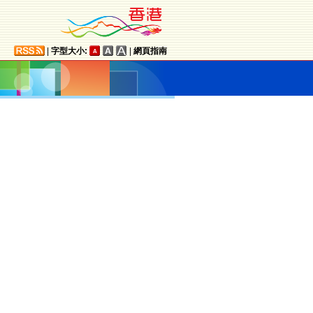
|
字型大小:
|
網頁指南