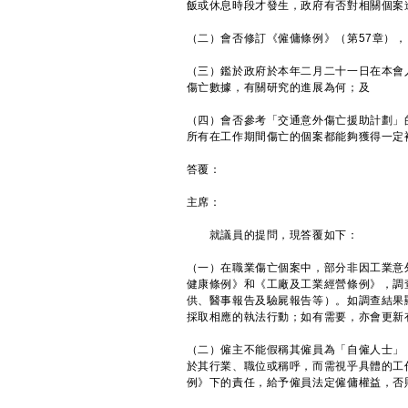
飯或休息時段才發生，政府有否對相關個案
（二）會否修訂《僱傭條例》（第57章）
（三）鑑於政府於本年二月二十一日在本會
傷亡數據，有關研究的進展為何；及
（四）會否參考「交通意外傷亡援助計劃」
所有在工作期間傷亡的個案都能夠獲得一定
答覆：
主席：
就議員的提問，現答覆如下：
（一）在職業傷亡個案中，部分非因工業意
健康條例》和《工廠及工業經營條例》，調
供、醫事報告及驗屍報告等）。如調查結果
採取相應的執法行動；如有需要，亦會更新
（二）僱主不能假稱其僱員為「自僱人士」
於其行業、職位或稱呼，而需視乎具體的工
例》下的責任，給予僱員法定僱傭權益，否