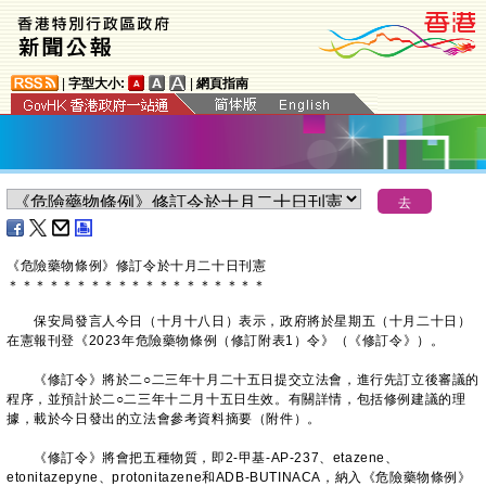
|
字型大小:
|
網頁指南
《危險藥物條例》修訂令於十月二十日刊憲
＊
＊
＊
＊
＊
＊
＊
＊
＊
＊
＊
＊
＊
＊
＊
＊
＊
＊
＊
​保安局發言人今日（十月十八日）表示，政府將於星期五（十月二十日）
在憲報刊登《2023年危險藥物條例（修訂附表1）令》（《修訂令》）。
《修訂令》將於二○二三年十月二十五日提交立法會，進行先訂立後審議的
程序，並預計於二○二三年十二月十五日生效。有關詳情，包括修例建議的理
據，載於今日發出的立法會參考資料摘要（附件）。
《修訂令》將會把五種物質，即2-甲基-AP-237、etazene、
etonitazepyne、protonitazene和ADB-BUTINACA，納入《危險藥物條例》