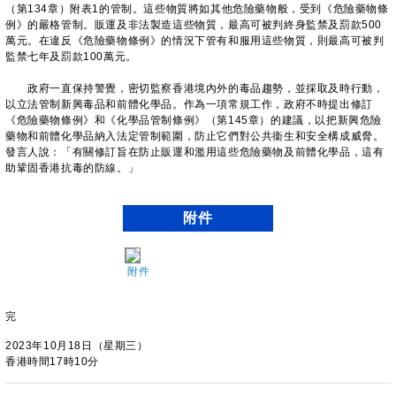
（第134章）附表1的管制。這些物質將如其他危險藥物般，受到《危險藥物條
例》的嚴格管制。販運及非法製造這些物質，最高可被判終身監禁及罰款500
萬元。在違反《危險藥物條例》的情況下管有和服用這些物質，則最高可被判
監禁七年及罰款100萬元。
政府一直保持警覺，密切監察香港境內外的毒品趨勢，並採取及時行動，
以立法管制新興毒品和前體化學品。作為一項常規工作，政府不時提出修訂
《危險藥物條例》和《化學品管制條例》（第145章）的建議，以把新興危險
藥物和前體化學品納入法定管制範圍，防止它們對公共衞生和安全構成威脅。
發言人說：「有關修訂旨在防止販運和濫用這些危險藥物及前體化學品，這有
助鞏固香港抗毒的防線。」
附件
附件
完
2023年10月18日（星期三）
香港時間17時10分