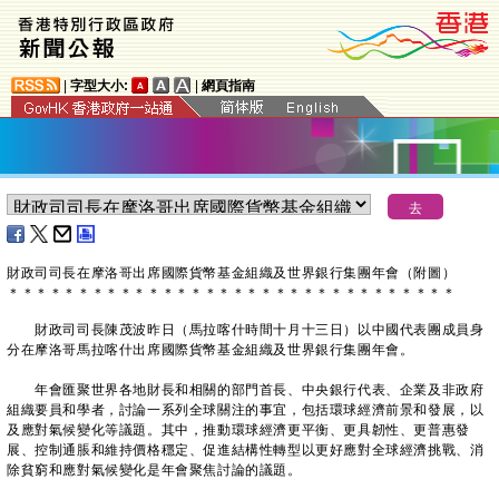
|
字型大小:
|
網頁指南
財政司司長在摩洛哥出席國際貨幣基金組織及世界銀行集團年會（附圖）
＊
＊
＊
＊
＊
＊
＊
＊
＊
＊
＊
＊
＊
＊
＊
＊
＊
＊
＊
＊
＊
＊
＊
＊
＊
＊
＊
＊
＊
＊
＊
＊
財政司司長陳茂波昨日（馬拉喀什時間十月十三日）以中國代表團成員身
分在摩洛哥馬拉喀什出席國際貨幣基金組織及世界銀行集團年會。
年會匯聚世界各地財長和相關的部門首長、中央銀行代表、企業及非政府
組織要員和學者，討論一系列全球關注的事宜，包括環球經濟前景和發展，以
及應對氣候變化等議題。其中，推動環球經濟更平衡、更具韌性、更普惠發
展、控制通脹和維持價格穩定、促進結構性轉型以更好應對全球經濟挑戰、消
除貧窮和應對氣候變化是年會聚焦討論的議題。