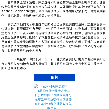
在年會的全體會議後，陳茂波分別與國際貨幣基金組織副總裁李波、世界
銀行集團常務副行長兼首席行政官楊少林，以及國際貨幣基金組織亞太部主任
Krishna Srinivasan會面，就環球經濟情況、國際地緣政治形勢、應對氣候變
化、綠色融資、金融科技發展等，交換意見。
陳茂波向他們表示香港自年初開始已全面恢復與國際通關，訪港旅客數字
快速上升，經濟穩定有力復蘇；並介紹了「一國兩制」在香港成功實踐和長期
堅持的優勢，以及金融和創新科技發展給香港帶來的新機遇，包括綠色科技和
綠色金融的新發展，也簡介了本港在數字經濟和金融科技方面的發展情況，以
及在吸引重點企業和匯聚人才方面的政策措施。陳茂波表示，香港在未來數月
將舉辦多個大型國際金融論壇和一系列旅遊盛事，歡迎各國代表來到香港參
與，親身體驗香港的非凡魅力。
今日（馬拉喀什時間十月十四日），陳茂波會與部分出席年會的中央銀行
代表及國際金融機構高層人員會面，其後將啓程回港，十月十五日（香港時
間）傍晚返抵本港。
圖片