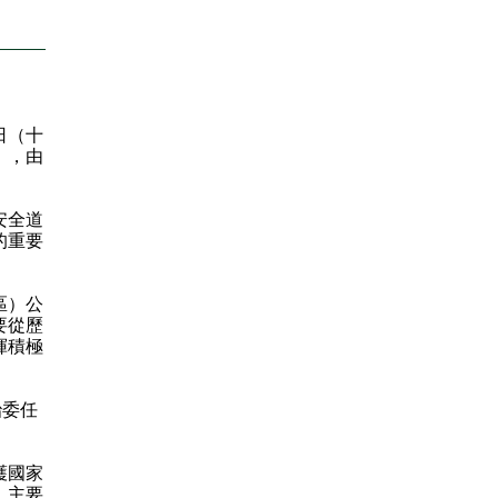
日（十
」，由
安全道
的重要
區）公
要從歷
揮積極
治委任
護國家
、主要