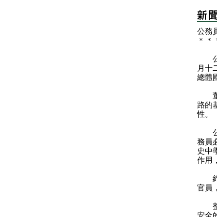
​公
＊
＊
公務
月十
總體
董春
路的
性。
公務
務員
史中
作用
約2
官員
整個
安全