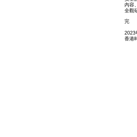
內容
全觀
完
202
香港時