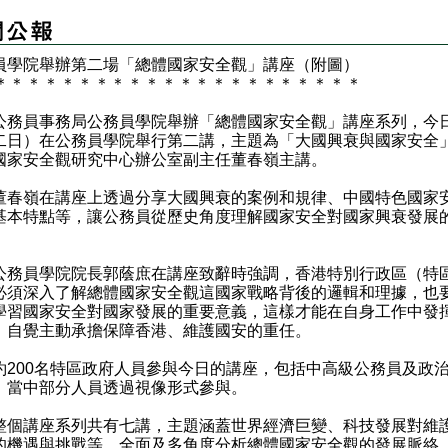
務員學院舉辦第二場「總體國家安全觀」講座（附圖）
＊
＊
＊
＊
＊
＊
＊
＊
＊
＊
＊
＊
＊
＊
＊
＊
＊
＊
＊
＊
＊
＊
員事務局公務員學院舉辦「總體國家安全觀」講座系列，今
二日）在公務員學院舉行第二講，主題為「大國興衰與國家安全
國家安全觀研究中心辦公室副主任董春嶺主講。
嶺在講座上透過分享大國興衰的案例和規律、中國特色國家
基本特點等，讓公務員從歷史角度理解國家安全對國家興衰發展
員學院院長郭蔭庶在講座致辭時強調，香港特別行政區（特
必須深入了解總體國家安全觀這國家戰略背後的邏輯和理據，也
學習國家安全對國家發展的重要意義，這樣才能在自身工作中發
，自覺主動承擔保障香港、維護國安的重任。
00名特區政府人員參與今日的講座，包括中高級公務員及政
，當中部分人員透過視像形式參與。
講座系列共有七講，主題涵蓋世界經濟巨變、科技發展對維
的機遇與挑戰等，全面及多角度分析總體國家安全觀的發展脈絡