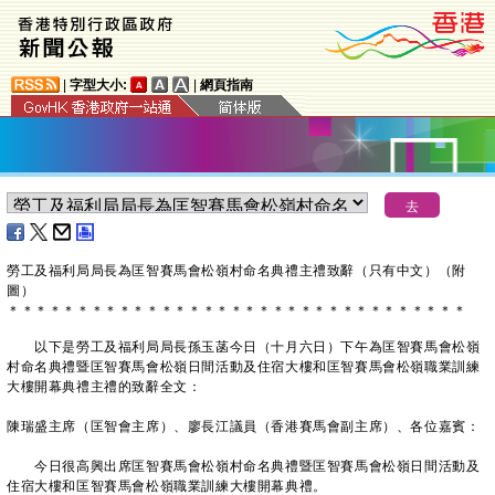
|
字型大小:
|
網頁指南
勞工及福利局局長為匡智賽馬會松嶺村命名典禮主禮致辭（只有中文）（附
圖）
＊
＊
＊
＊
＊
＊
＊
＊
＊
＊
＊
＊
＊
＊
＊
＊
＊
＊
＊
＊
＊
＊
＊
＊
＊
＊
＊
＊
＊
＊
＊
＊
＊
以下是勞工及福利局局長孫玉菡今日（十月六日）下午為匡智賽馬會松嶺
村命名典禮暨匡智賽馬會松嶺日間活動及住宿大樓和匡智賽馬會松嶺職業訓練
大樓開幕典禮主禮的致辭全文：
陳瑞盛主席（匡智會主席）、廖長江議員（香港賽馬會副主席）、各位嘉賓：
今日很高興出席匡智賽馬會松嶺村命名典禮暨匡智賽馬會松嶺日間活動及
住宿大樓和匡智賽馬會松嶺職業訓練大樓開幕典禮。