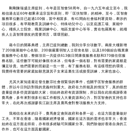
剛剛陳瑞盛主席提到，今年是匡智會58周年。自一九六五年成立至今，我
相信過去近60年都秉承這宗旨和原則，即「匡扶智障」的精神。至今，匡智會
服務單位數目已超過100個，當中相當多、有41間由社會福利署資助，牽涉的
項目很多，有早期教育及訓練中心、特殊幼兒中心，以至庇護工場、展能中
心、殘疾人士院舍、職業訓練中心、地區支援中心等等，實在包羅萬有，就殘
疾人士及智障朋友的需要而言，環環照顧。
藉今日的開幕典禮，主席已提到總數，我則分享分項數字。兩座大樓新增
了200個展能中心名額、200個嚴重弱智人士宿舍名額，以及180個綜合職業康
復服務中心名額，整個項目一共提供613個日間康復服務名額和370個住宿服
務名額。這些數字可能好像很冷冰冰，但每多一個名額，對有需要的家庭都是
彌足珍貴。他們需要的照顧是一生一世，有了服務名額、有這樣理想的環境，
我覺得有需要的家庭如願意讓其子女來這裏生活或接受訓練，大家也放心。
尤其大家知道最近發生數宗社會很緊張的事件，也關乎匡智會服務的群
體，所以今日到訪對我的意義特別重大。政府在力所能及的情況下，真的很想
盡量提供多些資源協助大家；但始終政府有資源限制，所以我在此很感謝香港
賽馬會，多年來對很多社福工作都投入大量資源和心力，對匡智會的支持也非
常大，在此再次感謝廖長江副主席及賽馬會對整項服務大力支持。
我相信在未來的日子，賽馬會定會與政府和各界一起，在這方面盡量做好
工夫。不單在香港，隨着國家經濟發展，國家在這方面的需求也非常大；香港
始終在這方面走得前，亦有很多經驗可與國家分享。我們除做好香港自身的工
作外，也可在這方面貢獻國家。