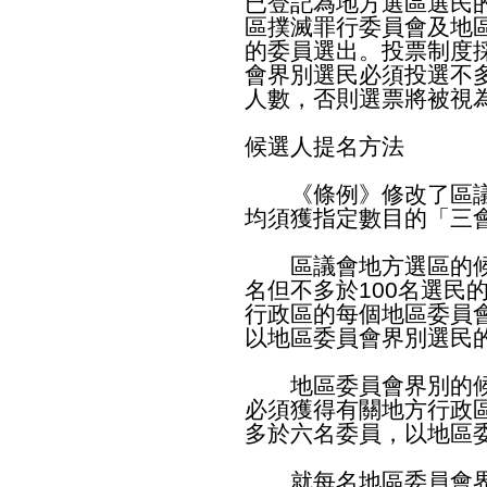
已登記為地方選區選民
區撲滅罪行委員會及地
的委員選出。投票制度
會界別選民必須投選不
人數，否則選票將被視
候選人提名方法
《條例》修改了區議
均須獲指定數目的「三
區議會地方選區的候選
名但不多於100名選民
行政區的每個地區委員
以地區委員會界別選民
地區委員會界別的候
必須獲得有關地方行政
多於六名委員，以地區
就每名地區委員會界