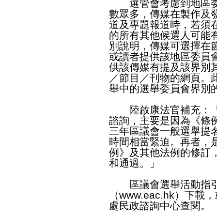
選管會考慮到地區委
數眾多，傳媒在製作及
道及專題報道時，若須
的所有其他候選人可能
別說明，傳媒可選擇在
或讀者提供該地區委員
供該傳媒有提及該界別
／節目／刊物的網頁。
舉中的選舉委員會界別
陸啟康法官補充：「
諮詢，主要是因為《條
三年區議會一般選舉提
時間相當緊迫。再者，
例》及其他法例的修訂
和通過。」
區議會選舉活動指引
（
www.eac.hk
）下載，
處民政諮詢中心查閱。