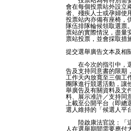
投票站為有特別需要
會在每個投票站外設立
者、殘疾人士或孕婦使
投票站內亦備有座椅，
隊伍排隊輪候領取選票
票站的實際情況，盡量
票站投票，並會採取措
提交選舉廣告文本及相
在今次的指引中，選
告及支持同意書的限期
工作天內放寬至三個工
團隊進行競選活動，讓
舉廣告及有關資料及文
料、展示准許／支持同
上載至公開平台（即總
選人維持的「候選人平
陸啟康法官說：「這
人在選舉期間需要應付