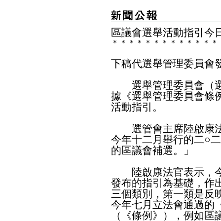
區議會選舉活動指引今
＊
＊
＊
＊
＊
＊
＊
＊
＊
＊
＊
＊
＊
下稿代選舉管理委員會
選舉管理委員會（選
據《選舉管理委員會條例
活動指引。
選管會主席陸啟康法
今年十二月舉行的二○
的區議會補選。」
陸啟康法官表示，今
發布的指引為基礎，作
三個類別，第一類是反
今年七月立法會通過的《
（《條例》），例如區