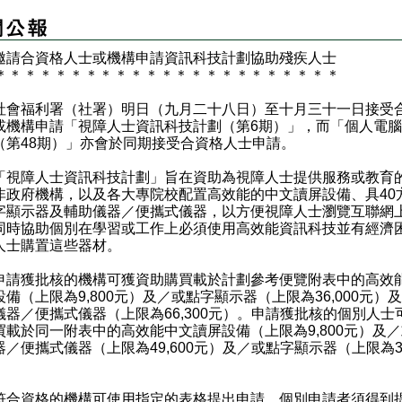
邀請合資格人士或機構申請資訊科技計劃協助殘疾人士
＊
＊
＊
＊
＊
＊
＊
＊
＊
＊
＊
＊
＊
＊
＊
＊
＊
＊
＊
＊
＊
＊
＊
福利署（社署）明日（九月二十八日）至十月三十一日接受
或機構申請「視障人士資訊科技計劃（第6期）」，而「個人電
（第48期）」亦會於同期接受合資格人士申請。
障人士資訊科技計劃」旨在資助為視障人士提供服務或教育
非政府機構，以及各大專院校配置高效能的中文讀屏設備、具40
字顯示器及輔助儀器／便攜式儀器，以方便視障人士瀏覽互聯網
同時協助個別在學習或工作上必須使用高效能資訊科技並有經濟
人士購置這些器材。
獲批核的機構可獲資助購買載於計劃參考便覽附表中的高效
設備（上限為9,800元）及／或點字顯示器（上限為36,000元）
儀器／便攜式儀器（上限為66,300元）。申請獲批核的個別人士
買載於同一附表中的高效能中文讀屏設備（上限為9,800元）及
／便攜式儀器（上限為49,600元）及／或點字顯示器（上限為32
。
資格的機構可使用指定的表格提出申請。個別申請者須得到