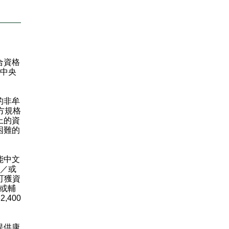
合資格
腦中央
的非牟
方規格
上的資
困難的
能中文
及／或
可獲資
／或輔
,400
提供康