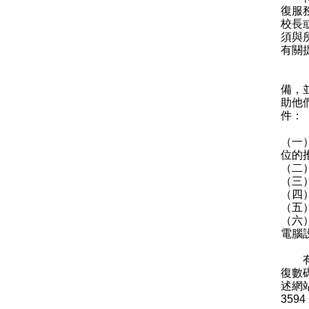
復服
校長
須與
有關
「個
備，
助他
件：
（一
位的
（二
（三
（四
（五
（六
電腦
有關
復數
述網
359