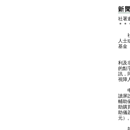
社署
＊
＊
社會
人士
基金
「視
利及
的點
訊，
視障
申請
讀屏
輔助
助購
助儀器
元）
符合