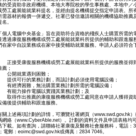
務的受資助非政府機構、本地大專院校的學生事務處、本地中／
或勞工處展能就業科提名，並經由提名機構提交指定申請表。所
所需器材的報價一併遞交。社署已發信邀請相關的機構協助推薦
提名。
人電腦中央基金」旨在資助符合資格的殘疾人士購置所需的
並透過康復服務機構或勞工處展能就業科所提供的輔助和跟進服
們在家中自設業務或在家中接受輔助就業服務。申請人必須符合
） 正接受康復服務機構或勞工處展能就業科所提供的服務並得
推薦；
） 公開就業遇到困難；
） 提供可行的業務計劃，而該計劃必須使用電腦設備；
） 有經濟困難，無法購置業務計劃所需的電腦設備；
） 有能力操作電腦以實踐其業務計劃；及
） 取得作出推薦的康復服務機構或勞工處同意在申請人獲得資
設備後提供輔助和跟進服務。
上述兩項計劃的詳情，可瀏覽社署網頁（
www.swd.gov.hk
）
碼網絡（
www.CyberAble.net
）。計劃的資料文件及申請表格均
站下載。如有查詢，請聯絡社署康復及醫務社會服務科，電話：35
4；電郵：
eoimc@swd.gov.hk
或傳真：2834 7046。