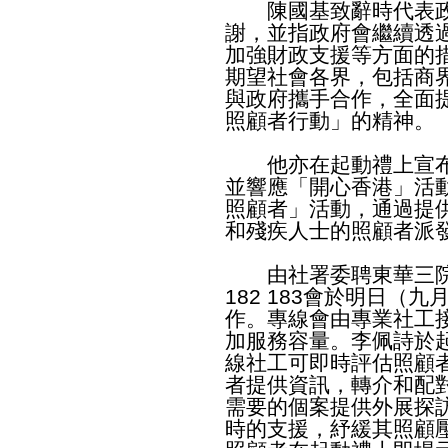
陳國基致辭時代表政
謝，並指政府會繼續透
加強財政支援等方面的
期望社會各界，包括商
與政府攜手合作，全面
照顧者行動」的精神。
他亦在起動禮上宣布
並響應「開心香港」活
照顧者」活動，通過提
和殘疾人士的照顧者派
由社署委聘東華三院營
182 183會於明日（
作。專線會由專業社工
加服務容量。李佩詩於
線社工可即時評估照顧
者提供資訊，轉介和配
需要的個案提供外展探
時的支援，紓緩其照顧