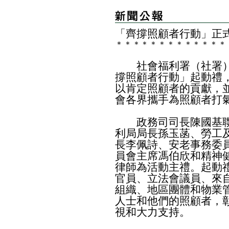
「齊撐照顧者行動」正
＊
＊
＊
＊
＊
＊
＊
＊
＊
＊
＊
＊
＊
社會福利署（社署）
撐照顧者行動」起動禮
以肯定照顧者的貢獻，
會各界攜手為照顧者打
政務司司長陳國基聯
利局局長孫玉菡、勞工
長李佩詩、安老事務委
員會主席馮伯欣和精神
律師為活動主禮。起動禮
官員、立法會議員、來
組織、地區團體和物業
人士和他們的照顧者，
視和大力支持。