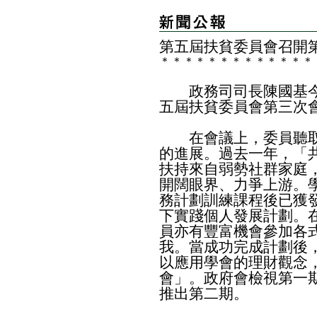
第五屆扶貧委員會召開
＊
＊
＊
＊
＊
＊
＊
＊
＊
＊
＊
＊
＊
政務司司長陳國基今
五屆扶貧委員會第三次
在會議上，委員聽取
的進展。過去一年，「共
扶持來自弱勢社群家庭
開闊眼界、力爭上游。
務計劃訓練課程後已獲發
下實踐個人發展計劃。
員亦有豐富機會參加各
我。當成功完成計劃後，
以應用學會的理財觀念
會」。政府會檢視第一
推出第二期。