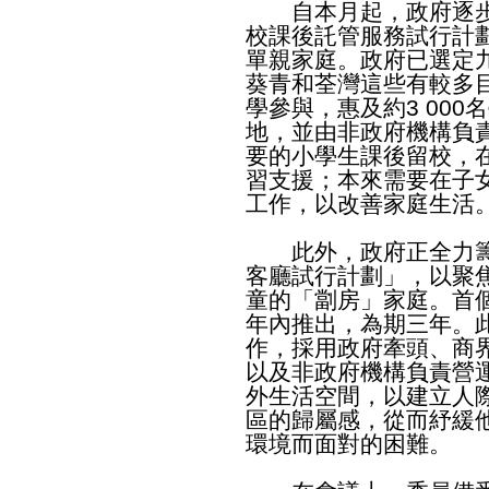
自本月起，政府逐步
校課後託管服務試行計
單親家庭。政府已選定
葵青和荃灣這些有較多
學參與，惠及約3 00
地，並由非政府機構負
要的小學生課後留校，
習支援；本來需要在子
工作，以改善家庭生活
此外，政府正全力籌
客廳試行計劃」，以聚
童的「劏房」家庭。首
年內推出，為期三年。
作，採用政府牽頭、商
以及非政府機構負責營
外生活空間，以建立人
區的歸屬感，從而紓緩
環境而面對的困難。