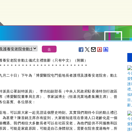
護養安老院舍動土儀式主禮致辭（只有中文）（附圖）
＊
＊
＊
＊
＊
＊
＊
＊
＊
＊
＊
＊
＊
＊
＊
＊
＊
＊
＊
＊
＊
＊
＊
＊
月二十日）下午為「博愛醫院屯門藍地長者護理及護養安老院舍」動土
特派員公署副特派員）、李功勛副部長（中央人民政府駐香港特別行政區
席（博愛醫院董事局主席）、李家誠博士（恒基兆業地產集團主席）、曾
各位嘉賓、各位朋友：
地，可以跟大家一起見證這個歷史時刻。其實我們期待今日的動土禮已
。為甚麼？陳首銘主席亦有提到，大家都知道現在香港人口老齡化是一個
個機遇。我們相信大多數長者可以在社區安老，為他們提供不同服務和設
原因，可能是家庭原因，可能是自己身體狀況，需要在院舍度過晚年，所