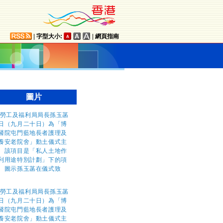
|
字型大小:
|
網頁指南
圖片