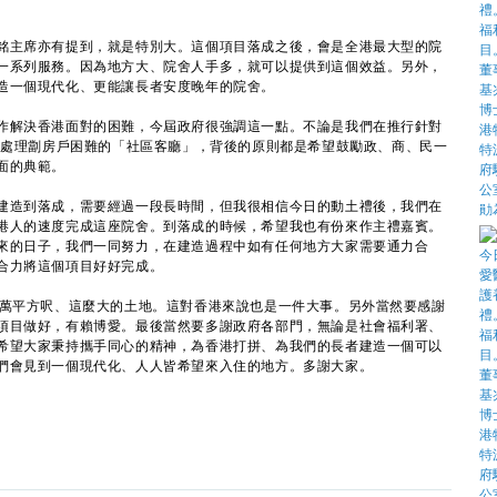
主席亦有提到，就是特別大。這個項目落成之後，會是全港最大型的院
一系列服務。因為地方大、院舍人手多，就可以提供到這個效益。另外，
造一個現代化、更能讓長者安度晚年的院舍。
解決香港面對的困難，今屆政府很強調這一點。不論是我們在推行針對
」或處理劏房戶困難的「社區客廳」，背後的原則都是希望鼓勵政、商、民一
面的典範。
造到落成，需要經過一段長時間，但我很相信今日的動土禮後，我們在
港人的速度完成這座院舍。到落成的時候，希望我也有份來作主禮嘉賓。
來的日子，我們一同努力，在建造過程中如有任何地方大家需要通力合
合力將這個項目好好完成。
萬平方呎、這麼大的土地。這對香港來說也是一件大事。另外當然要感謝
項目做好，有賴博愛。最後當然要多謝政府各部門，無論是社會福利署、
希望大家秉持攜手同心的精神，為香港打拼、為我們的長者建造一個可以
們會見到一個現代化、人人皆希望來入住的地方。多謝大家。