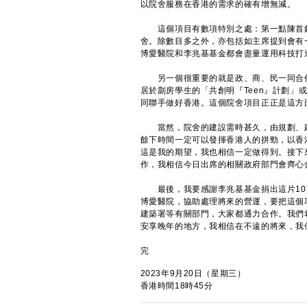
以院舍服務在香港的需求的確有增無減。
這個項目有數項特別之處：第一點陳首銘
舍。除數目多之外，亦包括如主席提到會有
博愛醫院和李兆基基金都會盡量運用科技打
另一個很重要的就是政、商、民一同合作
居於劏房學生的「共創明『Teen』計劃
同聯手做好香港。這個院舍項目正正是這方
當然，院舍的建設需時甚久，由規劃、建
餘下時間一定可以發揮香港人的拼勁，以香
這是我的期望，我也相信一定做得到。接下
作，我相信今日出席的相關政府部門會齊心
最後，我要感謝李兆基基金捐出這片10
博愛醫院，協助處理將來的營運，要把這個
建築署等有關部門，大家都通力合作。我們
安享晚年的地方，我相信在不遠的將來，我
完
2023年9月20日（星期三）
香港時間18時45分