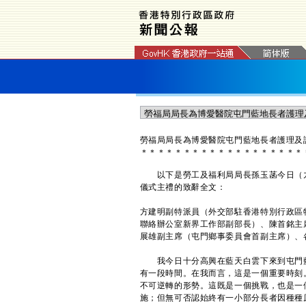
勞福局局長為博愛醫院屯門藍地長者護理及
＊
＊
＊
＊
＊
＊
＊
＊
＊
＊
＊
＊
＊
＊
＊
＊
＊
＊
＊
以下是勞工及福利局局長孫玉菡今日（九
儀式主禮的致辭全文：
方建明副特派員（外交部駐香港特別行政區
聯絡辦公室新界工作部副部長）、陳首銘主
展雄副主席（屯門鄉事委員會首副主席）、
我今日十分高興在藍天白雲下來到屯門藍
有一段時間。在我而言，這是一個重要時刻
不可逆轉的形勢。這既是一個挑戰，也是一
施；但無可否認始終有一小部分長者因種種