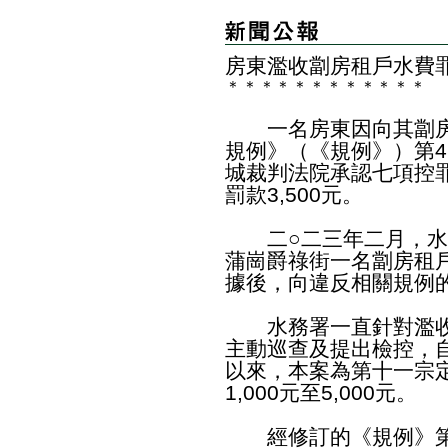
房東濫收劏房租戶水費
＊
＊
＊
＊
＊
＊
＊
＊
＊
＊
＊
＊
一名房東因向其劏房
規例》（《規例》）第
城裁判法院承認七項控罪
罰款3,500元。
二○二三年二月，水
蒲崗爵祿街一名劏房租
據後，向違反相關規例
水務署一直針對濫收
主動巡查及提出檢控，
以來，本案為第十一宗
1,000元至5,000元。
經修訂的《規例》第4