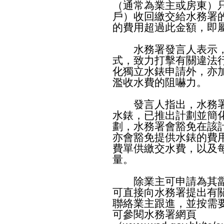
（通常為業主或房東）
戶）收回繳交給水務署
的費用超過此金額，即屬
水務署發言人表示，
式，致力打擊有關違法
化獨立水錶申請外，亦
濫收水費的阻嚇力。
發言人指出，水務署
水錶，已推出計劃並簡
劃，水務署會豁免在該
亦會豁免提供水錶的費
費單供繳交水費，以及
量。
除業主可申請為其劏
可直接向水務署提出有
聯絡業主跟進，並按需
可參閱水務署網頁