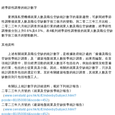
經季節性調整的統計數字
要辨識私營機構就業人數及職位空缺統計數字的最新趨勢，可參閱經季節
性調整後就業人數及職位空缺數字按三個月的變動。與二零二三年三月比較，
二零二三年六月統計調查所涵蓋行業的總就業人數及職位空缺總數，經季節性
調整後分別上升0.6%及4.0%。表4載列經季節性調整後的就業人數及職位空缺
數字按三個月的變動數列。
其他資料
上述有關就業及職位空缺的統計數字，是根據政府統計處的「僱傭及職位
空缺按季統計調查」及「建築地盤就業人數按季統計調查」結果而編製。在首
項統計調查中，部分經濟活動的就業人數並不包括在內，例如自僱情況較普遍
的行業，包括的士從業員及小販。因此，有關的就業及空缺統計數字，只涉及
統計調查所包括的選定行業。至於有關建築地盤的統計調查，其就業人數及空
缺數目則只包括地盤工人。
有關以上統計數字的詳細資料，載於下列統計報告：
二零二三年六月號的《就業及空缺按季統計報告》
（
www.censtatd.gov.hk/tc/EIndexbySubject.html?
pcode=B1050003&scode=452
）
二零二三年六月號的《建築地盤就業及空缺按季統計報告》
（
www.censtatd.gov.hk/tc/EIndexbySubject.html?
pcode=B1050004&scode=452
）