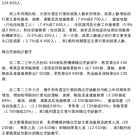
224 600人。
與上年同期比較，大部分選定行業的就業人數有所增加。就業人數增加的
行業主要有藝術、娛樂、康樂及其他服務業（7.6%或8 700人）、建築地盤
（只包括地盤工人）（7.4%或7 600人）、住宿護理及社會工作服務業（5.9%
或3 900人）和住宿服務業（包括酒店、賓館、旅舍及其他提供短期住宿服務
的機構單位）（5.5%或1 800人）。另一方面，就業人數減少的行業主要有進
出口貿易業（-1.7%或-6 400人）。表1載列有關選定主要行業的就業人數。
職位空缺統計數字
在二零二三年六月的81 460個私營機構職位空缺當中，教育業佔9 140
個，專業及商用服務業（清潔及同類服務業除外）佔7 500個，運輸、倉庫、
郵政及速遞服務業佔7 020個，零售業佔6 600個，而金融及保險業佔6 230
個。
在二零二三年六月，幾乎所有選定行業的職位空缺數目均較上年同期有所
增加。增加較明顯的行業包括運輸、倉庫、郵政及速遞服務業（3 280個或
88%）、藝術、娛樂、康樂及其他服務業（2 250個或69%）、建築地盤（只
包括地盤工人）（2 130個或336%）、零售業（1 720個或35%）和教育業
（1 700個或23%）。表2載列選定主要行業的職位空缺數字。
按主要職業組別分析，私營機構的職位空缺主要為服務及銷售人員（28
230個）、專業人員（14 610個）和輔助專業人員（12 010個）。表3載列按
主要職業組別劃分的職位空缺數字。