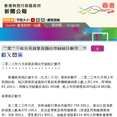
|
字型大小:
|
網頁指南
二零二三年六月就業及職位空缺統計數字
＊
＊
＊
＊
＊
＊
＊
＊
＊
＊
＊
＊
＊
＊
＊
＊
＊
＊
根據政府統計處今日（九月二十日）發表的數字，二零二三年六月與上年
同期比較，統計調查所涵蓋的行業的私營機構總就業人數上升2.4%，即增加
65 100人；而職位空缺數目為81 460個，較上年同期增加30%或18 960個。
就業統計數字
在二零二三年六月，所有涵蓋行業合共僱用2 738 300人。進出口貿易業
的就業人數為376 100人，其次是專業及商用服務業（清潔及同類服務業除
外）308 900人、零售業251 900人、金融及保險業234 900人和餐飲服務業