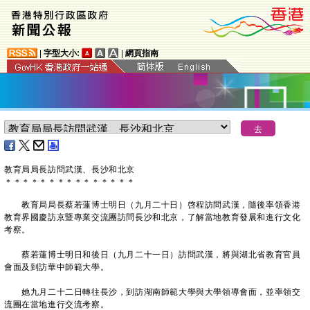
|
字型大小:
|
網頁指南
教育局局長訪問武漢、長沙和北京
＊
＊
＊
＊
＊
＊
＊
＊
＊
＊
＊
＊
＊
＊
＊
教育局局長蔡若蓮博士明日（九月二十日）啓程訪問武漢，隨後率領香港
教育界國慶訪京暨專業交流團訪問長沙和北京，了解當地教育發展和進行文化
考察。
蔡若蓮博士明日和後日（九月二十一日）訪問武漢，將與湖北省教育官員
會面及到訪華中師範大學。
她九月二十二日轉往長沙，到訪湖南師範大學與大學領導會面，並率領交
流團在當地進行交流考察。