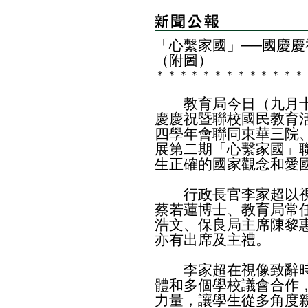
​「心繫家國」──國慶
（附圖）
＊
＊
＊
＊
＊
＊
＊
＊
＊
＊
＊
＊
＊
教育局今日（九月十
慶慶祝暨聯校國民教育
四學年會聯同東華三院
展第二期「心繫家國」
生正確的國家觀念和愛
行政長官李家超以視
蔡若蓮博士、教育局常
浩文、保良局主席陳黎
亦有出席及主禮。
李家超在視像致辭時
體和多個學校議會合作
力量，讓學生從多角度