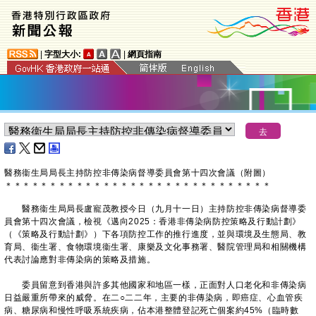
|
字型大小:
|
網頁指南
醫務衞生局局長主持防控非傳染病督導委員會第十四次會議（附圖）
＊
＊
＊
＊
＊
＊
＊
＊
＊
＊
＊
＊
＊
＊
＊
＊
＊
＊
＊
＊
＊
＊
＊
＊
＊
＊
＊
＊
＊
＊
​醫務衞生局局長盧寵茂教授今日（九月十一日）主持防控非傳染病督導委
員會第十四次會議，檢視《邁向2025：香港非傳染病防控策略及行動計劃》
（《策略及行動計劃》）下各項防控工作的推行進度，並與環境及生態局、教
育局、衞生署、食物環境衞生署、康樂及文化事務署、醫院管理局和相關機構
代表討論應對非傳染病的策略及措施。
委員留意到香港與許多其他國家和地區一樣，正面對人口老化和非傳染病
日益嚴重所帶來的威脅。在二○二二年，主要的非傳染病，即癌症、心血管疾
病、糖尿病和慢性呼吸系統疾病，佔本港整體登記死亡個案約45%（臨時數