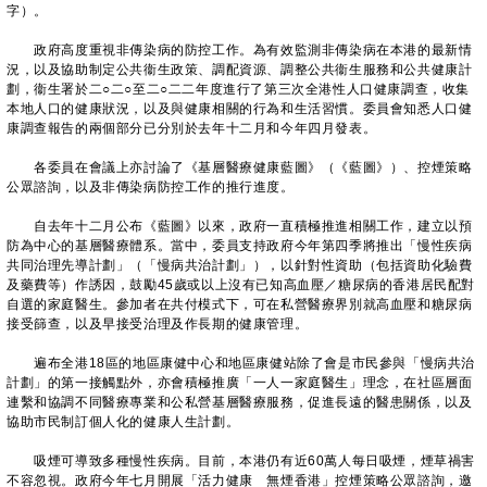
字）。
政府高度重視非傳染病的防控工作。為有效監測非傳染病在本港的最新情
況，以及協助制定公共衞生政策、調配資源、調整公共衞生服務和公共健康計
劃，衞生署於二○二○至二○二二年度進行了第三次全港性人口健康調查，收集
本地人口的健康狀況，以及與健康相關的行為和生活習慣。委員會知悉人口健
康調查報告的兩個部分已分別於去年十二月和今年四月發表。
各委員在會議上亦討論了《基層醫療健康藍圖》（《藍圖》）、控煙策略
公眾諮詢，以及非傳染病防控工作的推行進度。
自去年十二月公布《藍圖》以來，政府一直積極推進相關工作，建立以預
防為中心的基層醫療體系。當中，委員支持政府今年第四季將推出「慢性疾病
共同治理先導計劃」（「慢病共治計劃」），以針對性資助（包括資助化驗費
及藥費等）作誘因，鼓勵45歲或以上沒有已知高血壓／糖尿病的香港居民配對
自選的家庭醫生。參加者在共付模式下，可在私營醫療界別就高血壓和糖尿病
接受篩查，以及早接受治理及作長期的健康管理。
遍布全港18區的地區康健中心和地區康健站除了會是市民參與「慢病共治
計劃」的第一接觸點外，亦會積極推廣「一人一家庭醫生」理念，在社區層面
連繫和協調不同醫療專業和公私營基層醫療服務，促進長遠的醫患關係，以及
協助市民制訂個人化的健康人生計劃。
吸煙可導致多種慢性疾病。目前，本港仍有近60萬人每日吸煙，煙草禍害
不容忽視。政府今年七月開展「活力健康 無煙香港」控煙策略公眾諮詢，邀