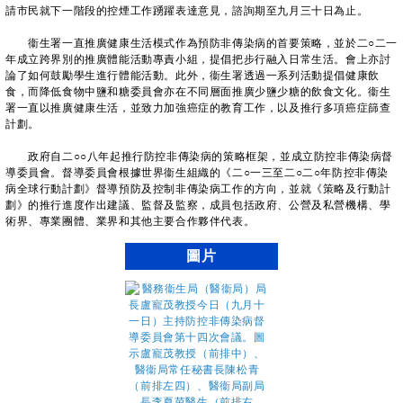
請市民就下一階段的控煙工作踴躍表達意見，諮詢期至九月三十日為止。
衞生署一直推廣健康生活模式作為預防非傳染病的首要策略，並於二○二一
年成立跨界別的推廣體能活動專責小組，提倡把步行融入日常生活。會上亦討
論了如何鼓勵學生進行體能活動。此外，衞生署透過一系列活動提倡健康飲
食，而降低食物中鹽和糖委員會亦在不同層面推廣少鹽少糖的飲食文化。衞生
署一直以推廣健康生活，並致力加強癌症的教育工作，以及推行多項癌症篩查
計劃。
政府自二○○八年起推行防控非傳染病的策略框架，並成立防控非傳染病督
導委員會。督導委員會根據世界衞生組織的《二○一三至二○二○年防控非傳染
病全球行動計劃》督導預防及控制非傳染病工作的方向，並就《策略及行動計
劃》的推行進度作出建議、監督及監察，成員包括政府、公營及私營機構、學
術界、專業團體、業界和其他主要合作夥伴代表。
圖片