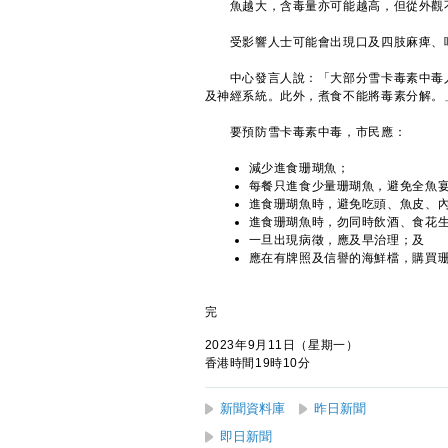
魚越大，含毒量亦可能越高，但從外觀不
受影響人士可能會出現口及四肢麻痺、嘔
中心發言人說：「大部分雪卡毒素中毒人
及神經系統。此外，煮食不能將毒素分解。
要預防雪卡毒素中毒，市民應：
減少進食珊瑚魚；
每餐只進食少量珊瑚魚，避免全魚
進食珊瑚魚時，避免吃頭、魚皮、
進食珊瑚魚時，勿同時飲酒、食花
一旦出現病徵，應及早治理；及
應在有牌照及信譽的海鮮檔，購買
完
2023年9月11日（星期一）
香港時間19時10分
新聞資料庫
昨日新聞
即日新聞