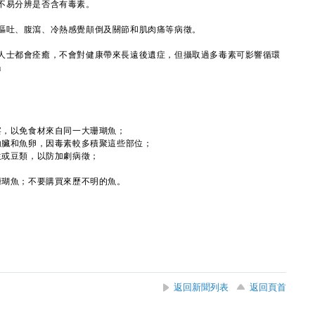
易分辨是否含有毒素。
吐、腹瀉、冷熱感覺顛倒及關節和肌肉痛等病徵。
士都會痊癒，不會對健康帶來長遠後遺症，但攝取過多毒素可影響循環
」
宴，以免食材來自同一大珊瑚魚；
內臟和魚卵，因毒素較多積聚這些部位；
生或豆類，以防加劇病徵；
珊瑚魚；不要購買來歷不明的魚。
返回新聞列表
返回頁首