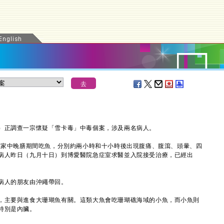
正調查一宗懷疑「雪卡毒」中毒個案，涉及兩名病人。
家中晚膳期間吃魚，分別約兩小時和十小時後出現腹痛、腹瀉、頭暈、四
病人昨日（九月十日）到博愛醫院急症室求醫並入院接受治療，已經出
人的朋友由沖繩帶回。
主要與進食大珊瑚魚有關。這類大魚會吃珊瑚礁海域的小魚，而小魚則
特別是內臟。