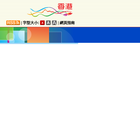
|
字型大小:
|
網頁指南