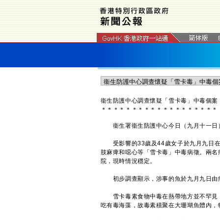
衞生防護中心調查懷疑「雪卡毒」中毒個案
＊
＊
＊
＊
＊
＊
＊
＊
＊
＊
＊
＊
＊
＊
＊
＊
＊
＊
＊
衞生署衞生防護中心今日（九月十一日）
受影響的33歲及44歲女子於九月九日在
肢麻痺和噁心等「雪卡毒」中毒病徵。兩名
院，現時情況穩定。
初步調查顯示，涉事的魚於九月九日由病
雪卡毒素食物中毒在熱帶地方並不罕見，
吃有毒海藻，故毒素積聚在大珊瑚魚體內，