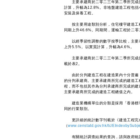
主要承建商於二零二三年第二季所完成的非
計算，升幅為12.8%。非地盤建造工程包
安裝及保養工程。
按主要用途類別分析，住宅樓宇建造工程於
同期上升46.6%。同期間，運輸工程於二零
以經季節性調整的數字按季比較，主要承
上升5.5%。以實質計算，升幅為4.6%。
主要承建商於二零二三年第二季所完成的
載於表2。
由於分判建造工程在建造業內十分普遍，
的分判承建商。主要承建商所完成的建造工
程，而不包括其作為分判承建商所完成的建
主要承建商所完成的建造工程總值之內。
建造業機構單位的分類是採用「香港標準行
同的行業類別。
更詳細的統計數字刊載於《建造工程完成
（
www.censtatd.gov.hk/tc/EIndexbySub
有關統計調查結果的查詢，請與政府統計處建