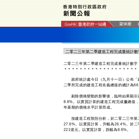
二零二三年第二季建造工程完成量統計數字
＊
＊
＊
＊
＊
＊
＊
＊
＊
＊
＊
＊
＊
＊
＊
＊
＊
＊
＊
政府統計處今日（九月十一日）公布「建
二季所完成的建造工程名義總值的總計為66
剔除價格變動的影響後，臨時結果顯示以
8.6%。以實質計算的建造工程完成量總
年基期的價格水平計算而成。
按建造工程類別分析，於二零二三年第二季
27.6%。以實質計算，升幅為26.4%。
221億元。以實質計算，跌幅為8.6%。