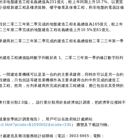
地盤建造工程名義總值為231億元，較上年同期上升10.7%。以實質
括小規模新建工程及樓房裝飾、樓宇修葺及保養工程，和非地盤的電器設備
二零二三年第二季完成的地盤建造工程名義總值為165億元，較上年
二三年第二季完成的地盤建造工程名義總值上升10.5%至81億元。
建商於二零二三年第二季完成的建造工程名義總值較二零二三年第一季
建造工程總值臨時數字列載於表 1。二零二三年第一季的修訂數字則列
一間建造業機構可以是某一合約的主要承建商，同時亦可以是另一合約
程總值，只包括該等建造業機構作為主要承建商合約中所完成的建造工
造工程。然而，分判承建商所完成的建造工程總值，應已包括在其受聘的
業分類2.0版」。該行業分類用於各經濟統計調查，把經濟單位撥歸不
量按季統計調查報告》。用戶可以在政府統計處網站
ject.html?pcode=B1090002&scode=330
） 瀏覽及下載該刊物。
造及雜項服務統計組聯絡（電話：3903 6965；電郵：