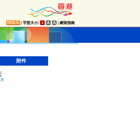
|
字型大小:
|
網頁指南
附件
附表