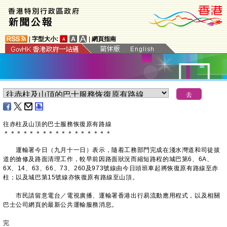
|
字型大小:
|
網頁指南
往赤柱及山頂的巴士服務恢復原有路線
＊
＊
＊
＊
＊
＊
＊
＊
＊
＊
＊
＊
＊
＊
＊
＊
＊
​運輸署今日（九月十一日）表示，隨着工務部門完成在淺水灣道和司徒拔
道的搶修及路面清理工作，較早前因路面狀況而縮短路程的城巴第6、6A、
6X、14、63、66、73、260及973號線由今日頭班車起將恢復原有路線至赤
柱；以及城巴第15號線亦恢復原有路線至山頂。
市民請留意電台／電視廣播、運輸署香港出行易流動應用程式，以及相關
巴士公司網頁的最新公共運輸服務消息。
完