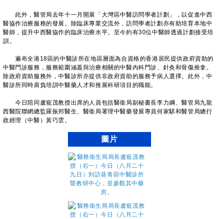
此外，醫管局去年十一月開展「大灣區中醫訪問學者計劃」，以促進中西
醫協作治療服務的發展。除臨床專業交流外，訪問學者計劃亦有助培育本地中
醫師，提升中西醫協作的臨床治療水平。至今約有30位中醫師透過計劃接受培
訓。
遍布全港18區的中醫診所在地區層面為合資格的香港居民提供政府資助的
中醫門診服務，服務範圍涵蓋與治療相關的中醫內科門診、針灸和骨傷推拿。
除政府資助服務外，中醫診所亦提供非政府資助的服務予病人選擇。此外，中
醫診所同時肩負培訓中醫藥人才和推展科研項目的職能。
今日陪同盧寵茂教授出席的人員包括醫衞局副秘書長李力綱、醫管局九龍
西醫院聯網總監羅振邦醫生、醫衞局署理中醫藥發展專員何家騏和醫管局總行
政經理（中醫）黃巧雲。
圖片