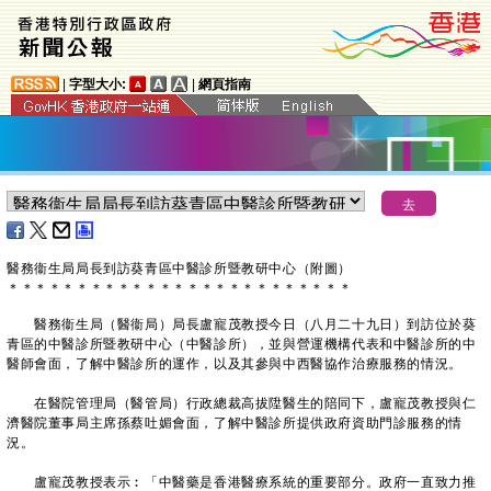
|
字型大小:
|
網頁指南
醫務衞生局局長到訪葵青區中醫診所暨教研中心（附圖）
＊
＊
＊
＊
＊
＊
＊
＊
＊
＊
＊
＊
＊
＊
＊
＊
＊
＊
＊
＊
＊
＊
＊
＊
＊
醫務衞生局（醫衞局）局長盧寵茂教授今日（八月二十九日）到訪位於葵
青區的中醫診所暨教研中心（中醫診所），並與營運機構代表和中醫診所的中
醫師會面，了解中醫診所的運作，以及其參與中西醫協作治療服務的情況。
在醫院管理局（醫管局）行政總裁高拔陞醫生的陪同下，盧寵茂教授與仁
濟醫院董事局主席孫蔡吐媚會面，了解中醫診所提供政府資助門診服務的情
況。
盧寵茂教授表示︰「中醫藥是香港醫療系統的重要部分。政府一直致力推