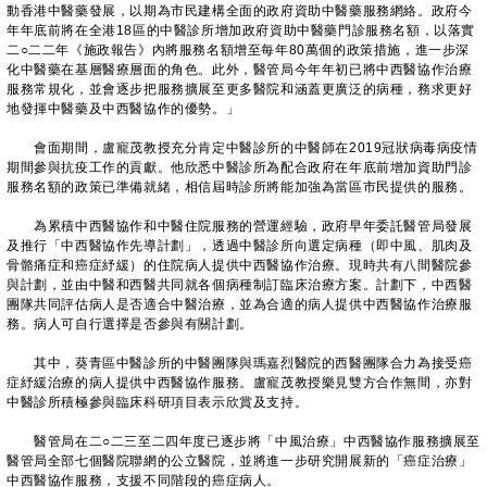
動香港中醫藥發展，以期為市民建構全面的政府資助中醫藥服務網絡。政府今
年年底前將在全港18區的中醫診所增加政府資助中醫藥門診服務名額，以落實
二○二二年《施政報告》內將服務名額增至每年80萬個的政策措施，進一步深
化中醫藥在基層醫療層面的角色。此外，醫管局今年年初已將中西醫協作治療
服務常規化，並會逐步把服務擴展至更多醫院和涵蓋更廣泛的病種，務求更好
地發揮中醫藥及中西醫協作的優勢。」
會面期間，盧寵茂教授充分肯定中醫診所的中醫師在2019冠狀病毒病疫情
期間參與抗疫工作的貢獻。他欣悉中醫診所為配合政府在年底前增加資助門診
服務名額的政策已準備就緒，相信屆時診所將能加強為當區市民提供的服務。
為累積中西醫協作和中醫住院服務的營運經驗，政府早年委託醫管局發展
及推行「中西醫協作先導計劃」，透過中醫診所向選定病種（即中風、肌肉及
骨骼痛症和癌症紓緩）的住院病人提供中西醫協作治療。現時共有八間醫院參
與計劃，並由中醫和西醫共同就各個病種制訂臨床治療方案。計劃下，中西醫
團隊共同評估病人是否適合中醫治療，並為合適的病人提供中西醫協作治療服
務。病人可自行選擇是否參與有關計劃。
其中，葵青區中醫診所的中醫團隊與瑪嘉烈醫院的西醫團隊合力為接受癌
症紓緩治療的病人提供中西醫協作服務。盧寵茂教授樂見雙方合作無間，亦對
中醫診所積極參與臨床科研項目表示欣賞及支持。
醫管局在二○二三至二四年度已逐步將「中風治療」中西醫協作服務擴展至
醫管局全部七個醫院聯網的公立醫院，並將進一步研究開展新的「癌症治療」
中西醫協作服務，支援不同階段的癌症病人。