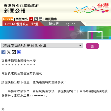
|
字型大小:
|
網頁指南
渠務署籲請市民報告水浸
＊
＊
＊
＊
＊
＊
＊
＊
＊
＊
＊
電台及電視台當值宣布員注意：
請盡快播出以下信息，並隔適當時間重播多次：
渠務署呼籲市民，若發現街道水浸，請盡快致電二十四小時渠務熱線向該
署報告，電話為二三○○ 一一一○。
完