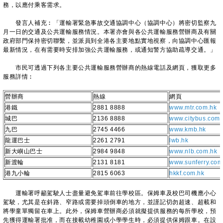
務，以應付乘客需求。
發言人補充︰「運輸署緊急事故交通協調中心（協調中心）將密切監察九
月一日的交通及公共運輸服務情況。本署亦會與各公共運輸服務營辦商及有關
政府部門保持密切聯繫，並派員到全港各主要地點實地視察，向協調中心匯報
最新情況，在有需要時安排加強公共運輸服務，或通知警方協助疏導交通。」
市民可透過下列各主要公共運輸服務營辦商的熱線電話及網頁，獲取更多
服務詳情︰
營辦商
熱線
網頁
港鐵
2881 8888
www.mtr.com.hk
城巴
2136 8888
www.citybus.com.
九巴
2745 4466
www.kmb.hk
龍運巴士
2261 2791
lwb.hk
新大嶼山巴士
2984 9848
www.nlb.com.hk
新渡輪
2131 8181
www.sunferry.com
港九小輪
2815 6063
hkkf.com.hk
運輸署呼籲駕駛人士盡量避免駕車前往學校區。保姆車及校巴司機應小心
駕駛，尤其是在斜路、窄路或需要掉頭倒車的地方，並謹記切勿超速、超載和
將學童單獨留在車上。此外，保姆車營辦商必須就擬提供服務的每所學校，預
先獲得運輸署批准，而在接載幼稚園或小學學生時，必須提供保姆跟車。在設