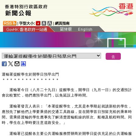
|
字型大小:
|
網頁指南
運輸署提醒學生於開學日預早出門
＊
＊
＊
＊
＊
＊
＊
＊
＊
＊
＊
＊
＊
＊
＊
運輸署今日（八月二十九日）提醒學生，開學日（九月一日）的交通預計
會比較繁忙，他們應預早出門，以免延誤上學時間。
運輸署發言人表示︰「本署提醒學生，尤其是本學期起就讀新校的學生，
應預先了解他們上學要乘搭的交通工具路線，並在開學首日預留充裕的乘車時
間。需乘搭渡輪的學生應事先了解清楚渡輪航線的班次、船種及航程時間。同
時，學生在上學時要注意道路安全。」
運輸署已提醒各主要公共運輸服務營辦商於開學日提供充足的公共運輸服