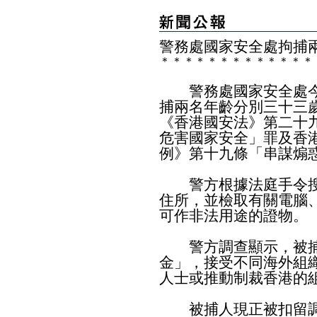
警務處國家安全處拘捕
＊
＊
＊
＊
＊
＊
＊
＊
＊
＊
＊
＊
＊
警務處國家安全處今
捕兩名年齡分別三十三
《香港國安法》第二十
危害國家安全」罪及香
例》第十九條「串謀煽
警方根據法庭手令搜
住所，並檢取有關電腦
可作非法用途的證物。
警方調查顯示，被捕人
金」，接受不同海外組
人士或推動制裁香港的
被捕人現正被扣留調