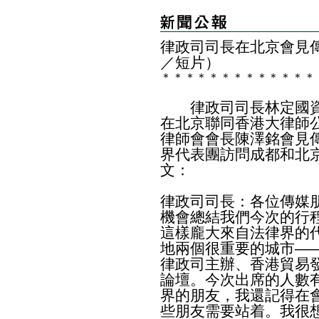
律政司司長在北京會見
／短片）
＊
＊
＊
＊
＊
＊
＊
＊
＊
＊
＊
＊
＊
律政司司長林定國資
在北京聯同香港大律師
律師會會長陳澤銘會見
界代表團訪問成都和北
文：
律政司司長：各位傳媒
機會總結我們今次的行
這樣龐大來自法律界的
地兩個很重要的城市—
律政司主辦、香港貿易
論壇。今次出席的人數有
界的朋友，我還記得在
些朋友需要站着。我很