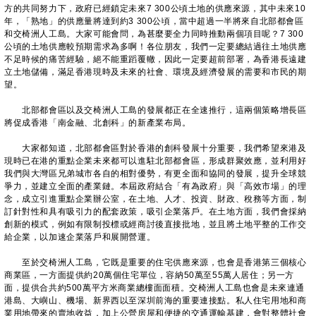
方的共同努力下，政府已經鎖定未來7 300公頃土地的供應來源，其中未來10
年，「熟地」的供應量將達到約3 300公頃，當中超過一半將來自北部都會區
和交椅洲人工島。大家可能會問，為甚麼要全力同時推動兩個項目呢？7 300
公頃的土地供應較預期需求為多啊！各位朋友，我們一定要總結過往土地供應
不足時候的痛苦經驗，絕不能重蹈覆轍，因此一定要超前部署，為香港長遠建
立土地儲備，滿足香港現時及未來的社會、環境及經濟發展的需要和市民的期
望。
北部都會區以及交椅洲人工島的發展都正在全速推行，這兩個策略增長區
將促成香港「南金融、北創科」的新產業布局。
大家都知道，北部都會區對於香港的創科發展十分重要，我們希望來港及
現時已在港的重點企業未來都可以進駐北部都會區，形成群聚效應，並利用好
我們與大灣區兄弟城市各自的相對優勢，有更全面和協同的發展，提升全球競
爭力，並建立全面的產業鏈。本屆政府結合「有為政府」與「高效市場」的理
念，成立引進重點企業辦公室，在土地、人才、投資、財政、稅務等方面，制
訂針對性和具有吸引力的配套政策，吸引企業落戶。在土地方面，我們會採納
創新的模式，例如有限制投標或經商討後直接批地，並且將土地平整的工作交
給企業，以加速企業落戶和展開營運。
至於交椅洲人工島，它既是重要的住宅供應來源，也會是香港第三個核心
商業區，一方面提供約20萬個住宅單位，容納50萬至55萬人居住；另一方
面，提供合共約500萬平方米商業總樓面面積。交椅洲人工島也會是未來連通
港島、大嶼山、機場、新界西以至深圳前海的重要連接點。私人住宅用地和商
業用地帶來的賣地收益，加上公營房屋和便捷的交通運輸基建，會對整體社會