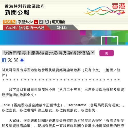
|
字型大小:
|
網頁指南
財政司司長出席香港造地發展及融資經濟論壇致辭（只有中文）（附圖／短
片）
＊
＊
＊
＊
＊
＊
＊
＊
＊
＊
＊
＊
＊
＊
＊
＊
＊
＊
＊
＊
＊
＊
＊
＊
＊
＊
＊
＊
＊
＊
＊
＊
＊
以下是財政司司長陳茂波今日（八月二十三日）出席香港造地發展及融資
經濟論壇的致辭全文：
Jane（團結香港基金總裁李正儀博士）、Bernadette（發展局局長甯漢豪）、
各位嘉賓、各位現場和線上朋友、各位傳媒朋友、各位市民：
大家好。很高興來到團結香港基金與特區政府發展局合辦的「香港造地發
展及融資經濟論壇」。現場有很多一直以來非常關心香港土地房屋供應的經濟