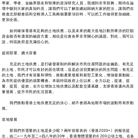
學家、學者、金融界朋友和智庫的資深研究人員，我感到非常鼓舞，期待在論
壇中聽到大家的真知灼見，讓我們可以了解並總結歸納大家的想法，讓我們在
推進北部都會區和交椅洲人工島兩個重要項目時，可以把工作做得更加細緻、
更加全面。
如何確保香港有足夠的土地供應，以及未來的龐大造地計劃所牽涉的巨額
資金能否有適當的融資方案，相信是社會各界非常關心的議題。對此，我可以
說，特區政府是充滿信心的。
超前部署、擴大容量
充足的土地供應，是打破發展制約和解決市民住屋問題的金鑰匙。有充足
的土地，市民才可以有好的居住環境，這是必須切實解決的民生問題；有充足
的土地，我們才有容量和彈性，推動產業發展和新型工業化，增強發展動能，
為市民提供優質的就業機會。本屆特區政府上任以來，全力以赴，提速、提
量、提質、提效，全方位增加土地供應以及配套交通基建，支撐香港邁向高質
量發展，提升市民的生活質素。
我們推動香港土地供應充足的決心，絕不會因為短期市場的波動而有所動
搖。
造地發展
那我們所需要的土地是多少呢？兩年前發表的《香港2030+》的報告提
出，由二○一九年至二○四八年的30年，香港整體需要約6 200公頃土地。在各