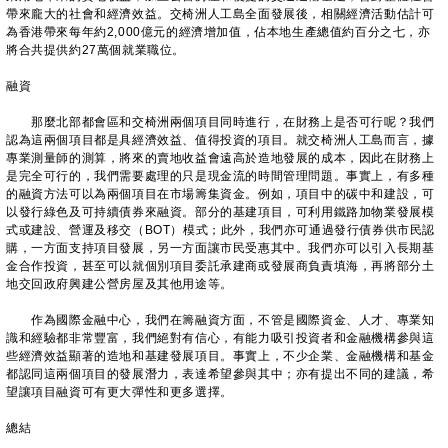
帶來龐大的社會和經濟效益。交椅洲人工島全面發展後，相關經濟活動估計可
為香港帶來每年約2,000億元的經濟增加值，佔本地生產總值約百分之七，亦
將合共提供約27萬個就業職位。
融資
那麼北部都會區和交椅洲兩個項目同時進行，在財務上是否可行呢？我們
認為這兩個項目都是具經濟效益、值得投資的項目。就交椅洲人工島而言，據
專業測量師的測算，將來的賣地收益會遠高於造地發展的成本，因此在財務上
是完全可行的，我們需要處理的只是現金流的時間管理問題。事實上，有多種
的融資方法可以為兩個項目在市場籌集資金。例如，項目中的碳中和建設，可
以發行綠色及可持續債券來融資。部分的基建項目，可利用鐵路加物業發展模
式或建設、營運及移交（BOT）模式；此外，我們亦可通過發行債券供市民認
購，一方面支持項目發展，另一方面讓市民受惠其中。我們亦可以引入長期基
金合作投資，甚至可以就個別項目委託承建商或發展商負責填海，再將部分土
地交回政府興建公營房屋及其他用途等。
作為國際金融中心，我們在籌融資方面，不管是國際資金、人才、專業知
識和經驗都非常豐富，我們絕對有信心，有能力吸引投資者和金融機構參與這
些經濟效益顯著的造地和基建發展項目。事實上，不少企業、金融機構和基金
都認同這兩個項目的發展潛力，表達希望參與其中；亦有提出不同的建議，希
望讓項目融資可有更大彈性和更多選擇。
總結