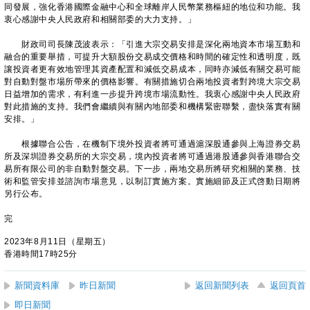
同發展，強化香港國際金融中心和全球離岸人民幣業務樞紐的地位和功能。我
衷心感謝中央人民政府和相關部委的大力支持。」
財政司司長陳茂波表示：「引進大宗交易安排是深化兩地資本市場互動和
融合的重要舉措，可提升大額股份交易成交價格和時間的確定性和透明度，既
讓投資者更有效地管理其資產配置和減低交易成本，同時亦減低有關交易可能
對自動對盤市場所帶來的價格影響。有關措施切合兩地投資者對跨境大宗交易
日益增加的需求，有利進一步提升跨境市場流動性。我衷心感謝中央人民政府
對此措施的支持。我們會繼續與有關內地部委和機構緊密聯繫，盡快落實有關
安排。」
根據聯合公告，在機制下境外投資者將可通過滬深股通參與上海證券交易
所及深圳證券交易所的大宗交易，境內投資者將可通過港股通參與香港聯合交
易所有限公司的非自動對盤交易。下一步，兩地交易所將研究相關的業務、技
術和監管安排並諮詢市場意見，以制訂實施方案。實施細節及正式啓動日期將
另行公布。
完
2023年8月11日（星期五）
香港時間17時25分
新聞資料庫
昨日新聞
返回新聞列表
返回頁首
即日新聞