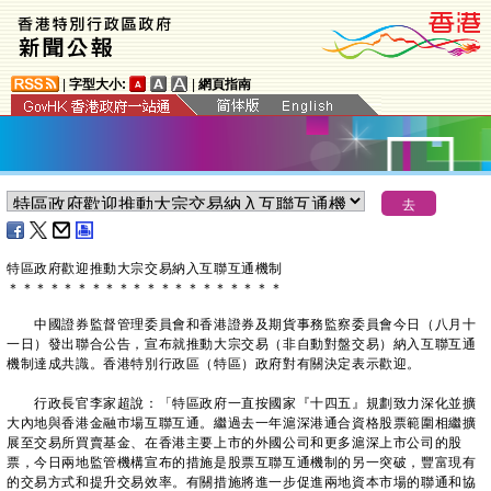
|
字型大小:
|
網頁指南
特區政府歡迎推動大宗交易納入互聯互通機制
＊
＊
＊
＊
＊
＊
＊
＊
＊
＊
＊
＊
＊
＊
＊
＊
＊
＊
＊
＊
中國證券監督管理委員會和香港證券及期貨事務監察委員會今日（八月十
一日）發出聯合公告，宣布就推動大宗交易（非自動對盤交易）納入互聯互通
機制達成共識。香港特別行政區（特區）政府對有關決定表示歡迎。
行政長官李家超說：「特區政府一直按國家『十四五』規劃致力深化並擴
大內地與香港金融市場互聯互通。繼過去一年滬深港通合資格股票範圍相繼擴
展至交易所買賣基金、在香港主要上市的外國公司和更多滬深上市公司的股
票，今日兩地監管機構宣布的措施是股票互聯互通機制的另一突破，豐富現有
的交易方式和提升交易效率。有關措施將進一步促進兩地資本市場的聯通和協