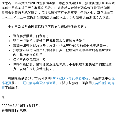
病患者，為有效預防2019冠狀病毒病，應盡快接種疫苗。接種新冠疫苗可有效
減低一旦感染後的死亡和重症風險。由於流感病毒與新冠病毒可能同時傳播，
為減低對醫療系統的壓力，接種流感疫苗亦至為重要。年滿六個月或以上而在
二○二二／二三年度仍未接種流感疫苗的人士，仍可接種疫苗加強個人保護。
中心再次提醒市民應採取以下措施以預防呼吸道疾病：
避免觸摸眼睛、口和鼻；
雙手一旦染污，應使用梘液和清水以正確方法洗手；
當雙手沒有明顯污垢時，用含70%至80%的酒精搓手液潔淨雙手；
打噴嚏或咳嗽時應用紙巾掩着口鼻，把用過的紙巾棄置於有蓋垃圾箱
內，其後應徹底洗手；
保持室內空氣流通；及
保持均衡飲食、恆常運動及充足休息，不要吸煙和避免過大的生活壓
力，以建立良好身體抵抗力。
​​有關最新的資訊，市民可參閱
2019冠狀病毒病專題網站
、衞生防護中心
流
感網頁
及
2019冠狀病毒病及流感速遞
。有關疫苗接種，可參閱
疫苗接種計劃專
頁
了解詳情。
完
2023年8月10日（星期四）
香港時間19時30分