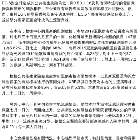
EG.5對全球造成的公共衞生風險為低，與XBB.1.16及其他現時流行的需留意
變異株帶來的風險相若，至今並沒有報告顯示其致病嚴重程度出現變化。然
而，由於EG.5的增長優勢及免疫逃逸特性，EG.5可能會導致感染個案上升，
並於部分國家甚至全球成為主流變異株。
在本港，根據中心的最新的監測數據，本地2019冠狀病毒病活躍度有所回
落。於七月三十日至八月五日的一周，化驗所每天新增陽性檢測的數目（47至
73宗）、衞生防護中心公共衞生化驗服務處收集的呼吸道樣本的檢測陽性比率
（為5.62%，對比上一周的6.68%）、每周2019冠狀病毒病嚴重個案及經初步
評估為死因與2019冠狀病毒病有關的死亡個案（為28宗，對比上一周的37
宗）及定點普通科門診監測（為51.8宗（每千個診症計），對比上一周的57.2
宗）的數據，均顯示比上一周有下降趨勢。
根據公共衞生化驗服務處對新冠病毒檢測陽性樣本，以及新冠嚴重和死亡
報告個案的有關樣本進行的基因分析，XBB及其亞系仍為本地的主流病毒株，
佔有分析結果樣本多於95%，而EG.5佔約5.3%。本港首宗EG.5個案於截至四
月二十二日的一周錄得。
另外，中心一直密切監察本地流感情況。整體本地季節性流感活躍程度由
截至七月一日的一周開始上升。公共衞生化驗服務處和醫院管理局收集的呼吸
道樣本中，截至八月五日的一周，最新的流感病毒每周陽性百分比為8.31%，
甲型（H3）流感為主流分型。整體公立醫院主要診斷為流感的入院率於同一周
為0.29（每一萬人口計）。
中心會繼續監察有關情況。中心強烈呼籲市民，特別是幼童、長者和長期