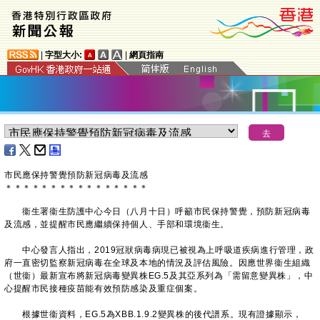
|
字型大小:
|
網頁指南
市民應保持警覺預防新冠病毒及流感
＊
＊
＊
＊
＊
＊
＊
＊
＊
＊
＊
＊
＊
＊
＊
＊
衞生署衞生防護中心今日（八月十日）呼籲市民保持警覺，預防新冠病毒
及流感，並提醒市民應繼續保持個人、手部和環境衞生。
中心發言人指出，2019冠狀病毒病現已被視為上呼吸道疾病進行管理，政
府一直密切監察新冠病毒在全球及本地的情況及評估風險。因應世界衞生組織
（世衞）最新宣布將新冠病毒變異株EG.5及其亞系列為「需留意變異株」，中
心提醒市民接種疫苗能有效預防感染及重症個案。
根據世衞資料，EG.5為XBB.1.9.2變異株的後代譜系。現有證據顯示，