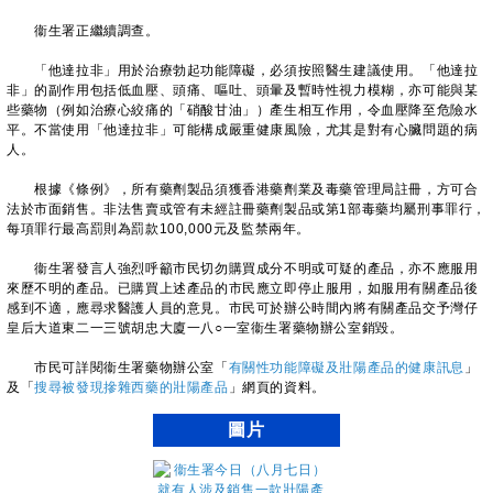
衞生署正繼續調查。
「他達拉非」用於治療勃起功能障礙，必須按照醫生建議使用。「他達拉
非」的副作用包括低血壓、頭痛、嘔吐、頭暈及暫時性視力模糊，亦可能與某
些藥物（例如治療心絞痛的「硝酸甘油」）產生相互作用，令血壓降至危險水
平。不當使用「他達拉非」可能構成嚴重健康風險，尤其是對有心臟問題的病
人。
根據《條例》，所有藥劑製品須獲香港藥劑業及毒藥管理局註冊，方可合
法於市面銷售。非法售賣或管有未經註冊藥劑製品或第1部毒藥均屬刑事罪行，
每項罪行最高罰則為罰款100,000元及監禁兩年。
衞生署發言人強烈呼籲市民切勿購買成分不明或可疑的產品，亦不應服用
來歷不明的產品。已購買上述產品的市民應立即停止服用，如服用有關產品後
感到不適，應尋求醫護人員的意見。市民可於辦公時間內將有關產品交予灣仔
皇后大道東二一三號胡忠大廈一八○一室衞生署藥物辦公室銷毀。
市民可詳閱衞生署藥物辦公室「
有關性功能障礙及壯陽產品的健康訊息
」
及「
搜尋被發現摻雜西藥的壯陽產品
」網頁的資料。
圖片