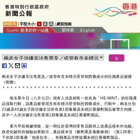
|
字型大小:
|
網頁指南
兩名女子涉嫌非法售賣及／或管有含未標示受管制西藥成分的壯陽產品被捕
（附圖）
＊
＊
＊
＊
＊
＊
＊
＊
＊
＊
＊
＊
＊
＊
＊
＊
＊
＊
＊
＊
＊
＊
＊
＊
＊
＊
＊
＊
＊
＊
＊
＊
＊
衞生署今日（八月七日）就有人涉及銷售一款名為「HE-MINT」的壯陽產
品採取行動，該產品被發現含有未標示受管制的西藥成分。行動中，兩名分別
22歲及40歲女子因涉嫌非法管有第1部毒藥及未經註冊藥劑製品被警方拘捕，
其中一人亦涉嫌非法售賣第1部毒藥及未經註冊藥劑製品。
署方早前根據情報，從一間位於荃灣的零售店購得上述產品樣本作化驗。
政府化驗所的檢驗結果顯示，產品樣本含《藥劑業及毒藥條例》（第138章）
下的第1部毒藥「他達拉非」。有關產品亦懷疑屬未經註冊藥劑製品。