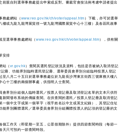
之前親自到選舉事務處提出申索或反對。審裁官會按法例考慮申請者提出
事務處網站（
www.reo.gov.hk/ch/voter/appeal.htm
）下載，亦可於選舉
八樓或九龍九龍灣展貿徑一號九龍灣國際展貿中心十三樓）及各區民政事
載至選舉事務處網站（
www.reo.gov.hk/ch/voter/appeal.htm
），供有關
單安排
網站（
vr.gov.hk
）查閱其選民登記狀況及資料，包括是否被納入取消登記
登記冊、功能界別臨時選民登記冊、選舉委員會界別分組臨時投票人登記
起至八月二十五日於選舉事務處位於九龍長沙灣東京街西三號庫務大樓八
中心十三樓的兩個辦事處，供指明人士查閱。
會界別分組個人臨時選民／投票人登記冊及取消登記名單的文本只供符
處新聞發布系統的傳媒查閱。在供查閱的選民／投票人登記冊及取消登記
第一個中文字或第一個單字（視乎姓名以中文或英文紀錄）、其登記住址
功能界別團體選民／選舉委員會界別分組團體投票人的記項的登記冊的文
個工作天（即星期一至五，公眾假期除外）提供四節查閱時段（每節一
每天只可預約一節查閱時段。