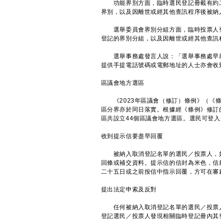
功能界別方面，臨時選民登記冊載有約二
界別，以及因離世或經其他查訊程序後被納
選舉委員會界別分組方面，臨時投票人登
登記的界別分組，以及因離世或經其他查訊
選舉事務處發言人說：「選舉事務處早前
提供手提電話號碼或電郵地址的人士亦會收
區議會地方選區
《2023年區議會（修訂）條例》（《條
區分界亦於同日落實。根據經《條例》修訂的
區共設立44個區議會地方選區。選民可登
收到提示信要盡早回覆
被納入取消登記名單的選民／投票人，如
回條或補交資料。提示信的信封為米色，信
二十五日或之前按信中指示回覆，方可在審
提出法定申索及反對
任何被納入取消登記名單的選民／投票人
登記選民／投票人發現相關臨時登記冊內其