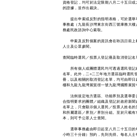
資格登記，均可於法定限期八月二十五日或
的證據，並作出裁決。
提出申索或反對的指明表格，可於選舉
事務處（九龍長沙灣東京街西三號庫務大樓
務處民政諮詢中心索取。
申索及反對個案的資訊會在聆訊日前上
人士及公眾參閱。
查閱臨時選民／投票人登記冊及取消登記名
所有個人或團體選民均可透過選民登記
名單。此外，二○二三年地方選區臨時選民
冊，以及相關的取消登記名單，均可由即日
樓和九龍九龍灣展貿徑一號九龍灣國際展貿
法例規定地方選區、功能界別及選舉委員
合指明要求的團體／組織及登記於政府新聞
名單上，只會顯示個人選民／投票人姓名的
和所屬選區／界別／界別分組。至於只載有
本，則可予公眾人士查閱。
選舉事務處由即日起至八月二十五日的每
小時三十分鐘）預約，先到先得。每名人士