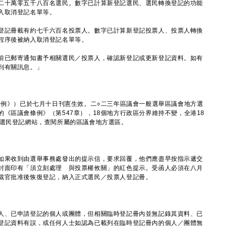
十萬零五千八百名選民。數字已計算新登記選民、選民轉換登記的功能
入取消登記名單等。
記冊載有約七千六百名投票人。數字已計算新登記投票人、投票人轉換
程序後被納入取消登記名單等。
已郵寄通知書予相關選民／投票人，確認新登記或更新登記資料。如有
到有關訊息。」
例》）已於七月十日刊憲生效。二○二三年區議會一般選舉區議會地方選
《區議會條例》（第547章），18個地方行政區分界維持不變，全港18
入選民登記網站，查閱所屬的區議會地方選區。
果收到由選舉事務處發出的提示信，要求回覆，他們應盡早按指示遞交
封面印有「須立刻處理 與投票權攸關」的紅色提示。受函人必須在八月
裁官批准後恢復登記，納入正式選民／投票人登記冊。
、已申請登記的個人或團體，但相關臨時登記冊內並無記錄其資料、已
登記資料有誤，或任何人士如認為已載列在臨時登記冊內的個人／團體無