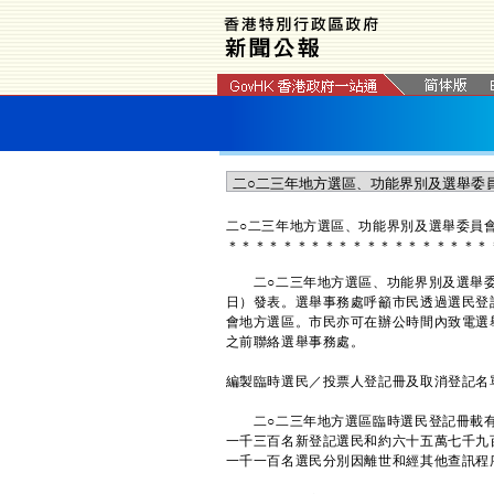
二○二三年地方選區、功能界別及選舉委員
＊
＊
＊
＊
＊
＊
＊
＊
＊
＊
＊
＊
＊
＊
＊
＊
＊
＊
＊
二○二三年地方選區、功能界別及選舉委
日）發表。選舉事務處呼籲市民透過選民登
會地方選區。市民亦可在辦公時間內致電選舉
之前聯絡選舉事務處。
編製臨時選民／投票人登記冊及取消登記名
二○二三年地方選區臨時選民登記冊載有
一千三百名新登記選民和約六十五萬七千九
一千一百名選民分別因離世和經其他查訊程