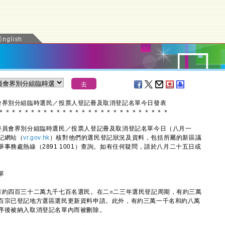
會界別分組臨時選民／投票人登記冊及取消登記名單今日發表
＊
＊
＊
＊
＊
＊
＊
＊
＊
＊
＊
＊
＊
＊
＊
＊
＊
＊
＊
＊
＊
＊
＊
＊
＊
＊
＊
員會界別分組臨時選民／投票人登記冊及取消登記名單今日（八月一
記網站（
vr.gov.hk
）核對他們的選民登記狀況及資料，包括所屬的新區議
事務處熱線（2891 1001）查詢。如有任何疑問，請於八月二十五日或
單
約四百三十二萬九千七百名選民。在二○二三年選民登記周期，有約三萬
百宗已登記地方選區選民更新資料申請。此外，有約三萬一千名和約八萬
序後被納入取消登記名單內而被刪除。