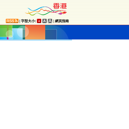
|
字型大小:
|
網頁指南