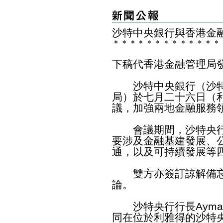
沙特中央銀行與香港金
＊
＊
＊
＊
＊
＊
＊
＊
＊
＊
＊
＊
＊
下稿代香港金融管理局
沙特中央銀行（沙特
局）於七月二十六日（
議，加強兩地金融服務
會議期間，沙特央行
要涉及金融基建發展、
通，以及可持續發展等
雙方亦簽訂諒解備忘
論。
沙特央行行長Ayman 
同在位於利雅得的沙特