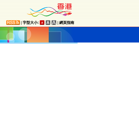
|
字型大小:
|
網頁指南