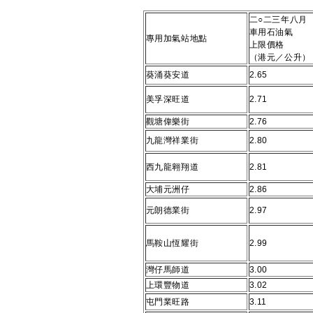
二○二三年八月
車用石油氣
專用加氣站地點
上限價格
（港元／公升）
葵涌葵安道
2.65
美孚深旺道
2.71
觀塘偉樂街
2.76
九龍灣祥業街
2.80
西九龍翱翔道
2.81
大埔元洲仔
2.86
元朗德業街
2.97
馬鞍山恆耀街
2.99
灣仔馬師道
3.00
上環豐物道
3.02
屯門業旺路
3.11