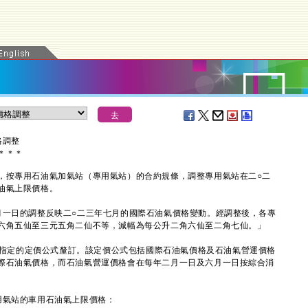
格調整
＊
＊
＊
按專用石油氣加氣站（專用氣站）的合約規條，調整專用氣站在二○二
油氣上限價格。
一日的調整反映二○二三年七月的國際石油氣價格變動。經調整後，各專
六角五仙至三元五角二仙不等，減幅為每公升二角六仙至二角七仙。」
指定的定價公式釐訂。該定價公式包括國際石油氣價格及石油氣營運價格
際石油氣價格，而石油氣營運價格會在每年二月一日及六月一日按綜合消
。
氣站的車用石油氣上限價格：