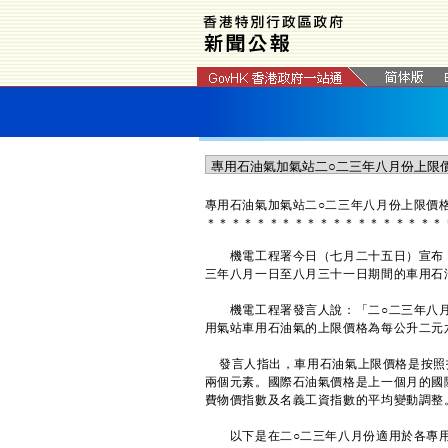
專用石油氣加氣站二○二三年八月份上限價
＊
＊
＊
＊
＊
＊
＊
＊
＊
＊
＊
＊
＊
＊
＊
＊
＊
＊
＊
機電工程署今日（七月二十五日）宣布，
三年八月一日至八月三十一日期間的車用石
機電工程署發言人說：「二○二三年八月
用氣站車用石油氣的上限價格為每公升二元
發言人指出，車用石油氣上限價格是按照
兩個元素。國際石油氣價格是上一個月的國
費物價指數及名義工資指數的平均變動調整
以下是在二○二三年八月份適用於各專用