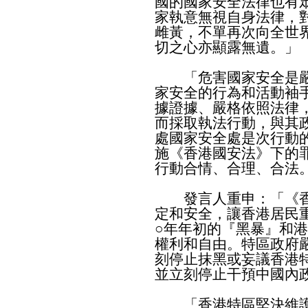
國的國家安全法律也有
家執意無視自身法律，
雌黃，不單再次向全世
切之心亦顯露無遺。」
「危害國家安全是嚴
家安全的行為和活動袖
據證據、嚴格依照法律
而採取執法行動，與其
處國家安全處是次行動
施《香港國安法》下的
行動合情、合理、合法
發言人重申：「《香
定和安全，讓香港居民
○年年初的『黑暴』和
權利和自由。特區政府
刻停止抹黑或妄議香港
並立刻停止干預中國內
​
「香港特區堅決維護