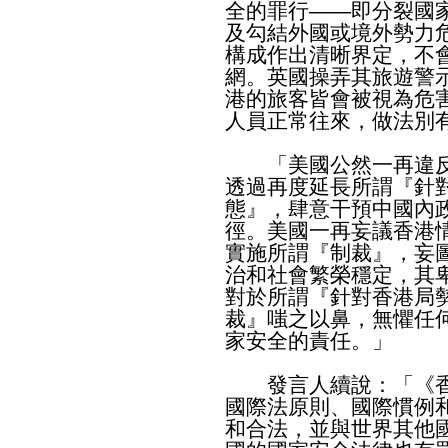
全的罪行——即分裂國
及勾結外國或境外勢力
構成作出清晰界定，不
網。英國操弄其旅遊警
港的旅客皆會被視為危
人員正常往來，做法別
「美國公然一再違反
透過再度延長所謂『針
態』，肆意干預中國內
徑。美國一再妄議香港
實施所謂『制裁』，妄
治和社會繁榮穩定，其
對於所謂『針對香港局
裁』嗤之以鼻，無懼任
家安全的責任。」
發言人續說：「《香
國際法原則、國際慣例
和合法，並與世界其他