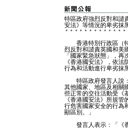
特區政府強烈反對和譴
安法》等情況的卑劣抹
＊
＊
＊
＊
＊
＊
＊
＊
＊
＊
＊
＊
＊
香港特別行政區（特
烈反對和譴責英國和美
「國家緊急狀態」，再
《香港國安法》，依法
行為和活動進行卑劣抹
特區政府發言人說：
其他國家、地區及相關
些正常的交往活動受《
《香港國安法》所規管
行危害國家安全的行為
顯區別。」
發言人表示：「《香