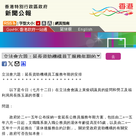
|
字型大小:
|
網頁指南
立法會六題：延長資助機構員工服務年期的安排
＊
＊
＊
＊
＊
＊
＊
＊
＊
＊
＊
＊
＊
＊
＊
＊
＊
＊
＊
＊
＊
以下是今日（七月十二日）在立法會會議上黃俊碩議員的提問和勞工及福
利局局長孫玉菡的答覆：
問題：
政府於二○一五年公布採納一套延長公務員服務年期方案，包括由二○一五
年六月一日起，文職職系新入職公務員的退休年齡提高至65歲，以及由二○一
五年十一月起推出「退休後服務合約計劃」。關於受政府資助機構的有關安
排，政府可否告知本會：