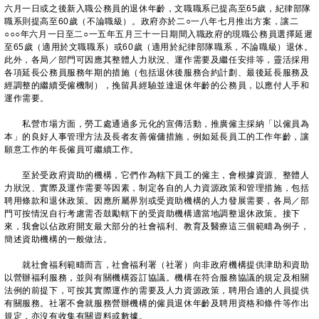
六月一日或之後新入職公務員的退休年齡，文職職系已提高至65歲，紀律部隊
職系則提高至60歲（不論職級）。政府亦於二○一八年七月推出方案，讓二
○○○年六月一日至二○一五年五月三十一日期間入職政府的現職公務員選擇延遲
至65歲（適用於文職職系）或60歲（適用於紀律部隊職系，不論職級）退休。
此外，各局／部門可因應其整體人力狀況、運作需要及繼任安排等，靈活採用
各項延長公務員服務年期的措施（包括退休後服務合約計劃、最後延長服務及
經調整的繼續受僱機制），挽留具經驗並達退休年齡的公務員，以應付人手和
運作需要。
私營市場方面，勞工處通過多元化的宣傳活動，推廣僱主採納「以僱員為
本」的良好人事管理方法及長者友善僱傭措施，例如延長員工的工作年齡，讓
願意工作的年長僱員可繼續工作。
至於受政府資助的機構，它們作為轄下員工的僱主，會根據資源、整體人
力狀況、實際及運作需要等因素，制定各自的人力資源政策和管理措施，包括
聘用條款和退休政策。因應所屬界別或受資助機構的人力發展需要，各局／部
門可按情況自行考慮需否鼓勵轄下的受資助機構適當地調整退休政策。接下
來，我會以佔政府開支最大部分的社會福利、教育及醫療這三個範疇為例子，
簡述資助機構的一般做法。
就社會福利範疇而言，社會福利署（社署）向非政府機構提供津助和資助
以營辦福利服務，並與有關機構簽訂協議。機構在符合服務協議的規定及相關
法例的前提下，可按其實際運作的需要及人力資源政策，聘用合適的人員提供
有關服務。社署不會就服務營辦機構的僱員退休年齡及聘用資格和條件等作出
規定，亦沒有收集有關資料或數據。