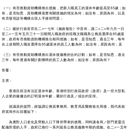
（一）有否推動資助機構推出措施，把新入職員工的退休年齡提高至65歲；如
有，是否知悉，資助機構落實有關措施的情況為何；如沒有，原因為何，以及
有否發現該等機構出現人手接班問題；
（二）鑑於行政長官在二○一七年《施政報告》中宣布，讓二○二○年六月一日
至二○一五年五月三十一日期間入職政府的現職文職職系公務員選擇在65歲退
休，政府有否推動資助機構推出相同措施；如有，是否知悉，過去三年，每年
在上述期間入職並選擇在65歲退休的員工人數為何；如沒有，原因為何；及
（三）有否推動資助機構推出退休後服務的合約計劃；如有，是否知悉，過去
三年，每年透過有關計劃獲聘的員工人數為何；如沒有，原因為何？
答覆：
主席：
香港目前沒有法定退休年齡。香港特別行政區政府（政府）及一些大型私
人企業的僱傭合約訂明退休年齡，屬於行政及／或合約安排。
就議員的提問，經協調公務員事務局、教育局及醫務衞生局後，我代表政
府當局作出回覆如下：
為應對人口老化及勞動人口下降所帶來的挑戰，同時讓各局／部門更靈活
配備所需的人手，政府已推行一系列延長公務員服務年期的措施。在二○一五年