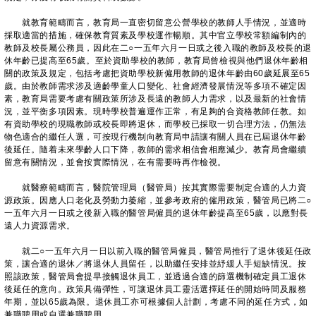
就教育範疇而言，教育局一直密切留意公營學校的教師人手情況，並適時
採取適當的措施，確保教育質素及學校運作暢順。其中官立學校常額編制內的
教師及校長屬公務員，因此在二○一五年六月一日或之後入職的教師及校長的退
休年齡已提高至65歲。至於資助學校的教師，教育局曾檢視與他們退休年齡相
關的政策及規定，包括考慮把資助學校新僱用教師的退休年齡由60歲延展至65
歲。由於教師需求涉及適齡學童人口變化、社會經濟發展情況等多項不確定因
素，教育局需要考慮有關政策所涉及長遠的教師人力需求，以及最新的社會情
況，並平衡多項因素。現時學校普遍運作正常，有足夠的合資格教師任教。如
有資助學校的現職教師或校長即將退休，而學校已採取一切合理方法，仍無法
物色適合的繼任人選，可按現行機制向教育局申請讓有關人員在已屆退休年齡
後延任。隨着未來學齡人口下降，教師的需求相信會相應減少。教育局會繼續
留意有關情況，並會按實際情況，在有需要時再作檢視。
就醫療範疇而言，醫院管理局（醫管局）按其實際需要制定合適的人力資
源政策。因應人口老化及勞動力萎縮，並參考政府的僱用政策，醫管局已將二○
一五年六月一日或之後新入職的醫管局僱員的退休年齡提高至65歲，以應對長
遠人力資源需求。
就二○一五年六月一日以前入職的醫管局僱員，醫管局推行了退休後延任政
策，讓合適的退休／將退休人員留任，以助繼任安排並紓緩人手短缺情況。按
照該政策，醫管局會提早接觸退休員工，並透過合適的篩選機制確定員工退休
後延任的意向。政策具備彈性，可讓退休員工靈活選擇延任的開始時間及服務
年期，並以65歲為限。退休員工亦可根據個人計劃，考慮不同的延任方式，如
兼職聘用或自選兼職聘用。