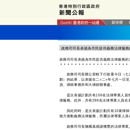
政務司司長表揚為市民提供義務法律服務的
＊
＊
＊
＊
＊
＊
＊
＊
＊
＊
＊
＊
＊
＊
＊
＊
＊
＊
＊
政務司司長辦公室轄下行政署今日（七月
劃）的結果，以表揚在二○二○年七月一日
員、律師事務所和大律師辦事處。
是次表揚計劃共有106名法律專業人員獲
律服務。此外，共有298名法律專業人員在
與此同時，是次表揚計劃共有10家律師
致力推動義務法律服務，所屬法律專業人員
政務司司長陳國基感謝獲獎的法律專業人