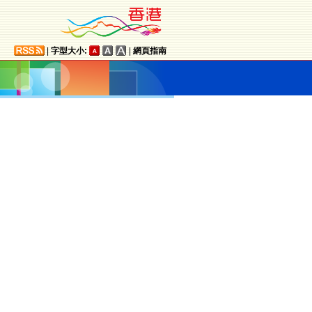
|
字型大小:
|
網頁指南