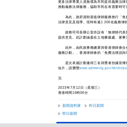
更多法律專業人員無償為市民提供義務法律
推動義務法律服務，協助市民在有需要時可
為此，政府資助當值律師服務推行「免費
法律意見及指導。現時有逾1 300名義務律
政務司司長辦公室亦設有「無律師代表民
提供意見。此計劃涵蓋在土地審裁處、家事
此外，由民政事務總署與香港律師會合作
服務計劃」、香港律師會的「免費法律諮詢
是次表揚計劃邀得三名得獎者拍攝宣傳短
短片，請瀏覽
www.admwing.gov.hk/chi/pub
完
2023年7月12日（星期三）
香港時間16時00分
新聞資料庫
昨日新聞
即日新聞