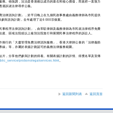
服務。他強調，法治是香港賴以成功的基石和核心價值，而政府一直致力
透過訴諸法律尋求公義。
法律諮詢計劃」，於平日晚上在九個民政事務處由義務律師為市民提供
師參與諮詢計劃，去年處理了近6 000宗個案。
事程序法律諮詢計劃」，由常駐律師及義務律師為市民就法律程序免費
法庭、區域法院或以上級別法院進行和展開民事法律程序的訴訟人。
推行的「大廈管理免費法律諮詢服務」、香港大律師公會的「法律義助
專線」等，亦屬於表揚計劃認可的義務法律服務範圍。
片，分享他們參與計劃的得着。有關表揚計劃的詳情、得獎名單及宣傳
lic_service/probonolegalservices.html
。
返回新聞列表
返回頁首