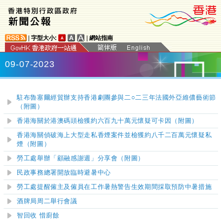
|
字型大小:
|
網站指南
09-07-2023
駐布魯塞爾經貿辦支持香港劇團參與二○二三年法國外亞維儂藝術節
（附圖）
香港海關於港澳碼頭檢獲約六百九十萬元懷疑可卡因（附圖）
香港海關偵破海上大型走私香煙案件並檢獲約八千二百萬元懷疑私
煙（附圖）
勞工處舉辦「顧融感謝週」分享會（附圖）
民政事務總署開放臨時避暑中
心
勞工處提醒僱主及僱員在工作暑熱警告生效期間採取預防中暑措施
酒牌局周二舉行會議
智回收 惜廚餘