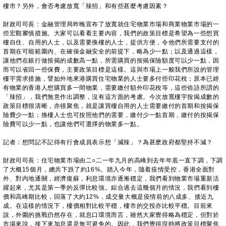
樓市？另外，會否考慮放寬「辣招」和有些甚麼考慮因素？
財政司司長：金融管理局昨晚宣布了放寬就住宅物業市場和商業物業市場的一
些宏觀審慎措施。大家可以看看主要內容，我們的政策目標是希望為一些想買
樓自住、自用的人士，以及需要換樓的人士，提供方便，令他們所需要支付的
首期在可能範圍內、在確保金融安全的前提下，略為少一點；以及通過這樣，
讓他們在銀行做按揭的成數高一點，所需購買的按揭保險額度可以少一點，因
而可以省回一些保費，主要政策目標是這樣。這與市場上一般我們所說的管理
樓宇需求措施，譬如外地來港購買住宅物業的人士要多付些印花稅；原本已經
有物業的香港人想購買多一間物業，需要繳付額外印花稅等，這些俗語所謂的
「辣招」，我們無意作出調整，沒有這方面的考慮。今次放寬樓宇按揭成數的
政策目標很清晰，亦很聚焦，就是讓買樓自用的人士需要繳付的首期和按揭保
險費少一點；換樓人士也可按照他們的需要，繳付少一點首期，繳付的按揭保
險費可以少一點，也讓他們可選擇的物業多一點。
記者：想問記不記得有行會成員表示想「減辣」？為甚麽政府都堅持不減？
財政司司長：住宅物業市場由二○二一年九月的高峰到去年年底一直下調，下調
了大概15個月，總共下跌了約16%。踏入今年，隨着疫情受控，香港全面對
外、對内地通關，經濟復蘇，利息環境亦逐漸穩定，我們看到物業市場重新活
躍起來，尤其是第一季的反彈比較強。綜合過去這幾個月的情況，我們看到樓
價和高峰期比較，回落了大約12%，成交量大概是疫情前的八成多、接近九
成。在這樣的情況下，樓價相對比較平穩，樓市的交投亦比較平穩。目前來
說，外圍的挑戰仍然存在，就息口環境而言，雖然大家覺得略為穩定，但對於
市場來說，接下來加息還是無可避免的。因此，我們覺得現時將政策目標聚焦