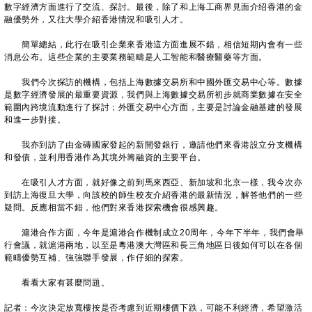
數字經濟方面進行了交流、探討。最後，除了和上海工商界見面介绍香港的金
融優勢外，又往大學介紹香港情況和吸引人才。
簡單總結，此行在吸引企業來香港這方面進展不錯，相信短期內會有一些
消息公布。這些企業的主要業務範疇是人工智能和醫療醫藥等方面。
我們今次探訪的機構，包括上海數據交易所和中國外匯交易中心等。數據
是數字經濟發展的最重要資源，我們與上海數據交易所初步就商業數據在安全
範圍內跨境流動進行了探討；外匯交易中心方面，主要是討論金融基建的發展
和進一步對接。
我亦到訪了由金磚國家發起的新開發銀行，邀請他們來香港設立分支機構
和發債，並利用香港作為其境外籌融資的主要平台。
在吸引人才方面，就好像之前到馬來西亞、新加坡和北京一樣，我今次亦
到訪上海復旦大學，向該校的師生校友介紹香港的最新情況，解答他們的一些
疑問。反應相當不錯，他們對來香港探索機會很感興趣。
滬港合作方面，今年是滬港合作機制成立20周年，今年下半年，我們會舉
行會議，就滬港兩地，以至是粵港澳大灣區和長三角地區日後如何可以在各個
範疇優勢互補、強強聯手發展，作仔細的探索。
看看大家有甚麼問題。
記者：今次決定放寬樓按是否考慮到近期樓價下跌，可能不利經濟，希望激活