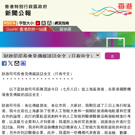
|
字型大小:
|
網頁指南
​財政司司長會見傳媒談話全文（只有中文）
＊
＊
＊
＊
＊
＊
＊
＊
＊
＊
＊
＊
＊
＊
＊
＊
＊
＊
＊
以下是財政司司長陳茂波今日（七月八日）從上海返港後，在香港國際機
場會見傳媒的談話全文：
財政司司長：各位傳媒朋友、各位市民，大家好。我剛完成了三日上海行程返
港。我今次前往上海參加了世界人工智能大會和一個關於滬港兩地航運和空運
合作的論壇；此行的重點是就創科中的人工智能和醫療醫藥這兩個範疇進行考
察，以及吸引企業和人才到香港；我還與上海的官員會面，就滬港合作進行交
流討論。同時，我亦利用這個機會到訪幾家在人工智能方面相當超前的科技企
業，另外亦到訪醫藥企業。此外，我還與一些機構代表會面，就金融、數據、