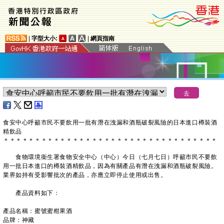
|
字型大小:
|
網頁指南
食安中心呼籲市民不要飲用一批有潛在洩漏和酒瓶破裂風險的日本進口樽裝酒
精飲品
＊
＊
＊
＊
＊
＊
＊
＊
＊
＊
＊
＊
＊
＊
＊
＊
＊
＊
＊
＊
＊
＊
＊
＊
＊
＊
＊
＊
＊
＊
＊
＊
＊
＊
食物環境衞生署食物安全中心（中心）今日（七月七日）呼籲市民不要飲
用一批日本進口的樽裝酒精飲品，因為有關產品有潛在洩漏和酒瓶破裂風險。
業界如持有受影響批次的產品，亦應立即停止使用或出售。
產品資料如下：
產品名稱：蜜號蜜柑果酒
品牌：神藏