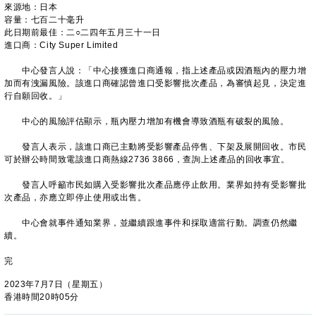
來源地：日本
容量：七百二十毫升
此日期前最佳：二○二四年五月三十一日
進口商：City Super Limited
中心發言人說：「中心接獲進口商通報，指上述產品或因酒瓶內的壓力增
加而有洩漏風險。該進口商確認曾進口受影響批次產品，為審慎起見，決定進
行自願回收。」
中心的風險評估顯示，瓶內壓力增加有機會導致酒瓶有破裂的風險。
發言人表示，該進口商已主動將受影響產品停售、下架及展開回收。市民
可於辦公時間致電該進口商熱線2736 3866，查詢上述產品的回收事宜。
發言人呼籲市民如購入受影響批次產品應停止飲用。業界如持有受影響批
次產品，亦應立即停止使用或出售。
中心會就事件通知業界，並繼續跟進事件和採取適當行動。調查仍然繼
續。
完
2023年7月7日（星期五）
香港時間20時05分