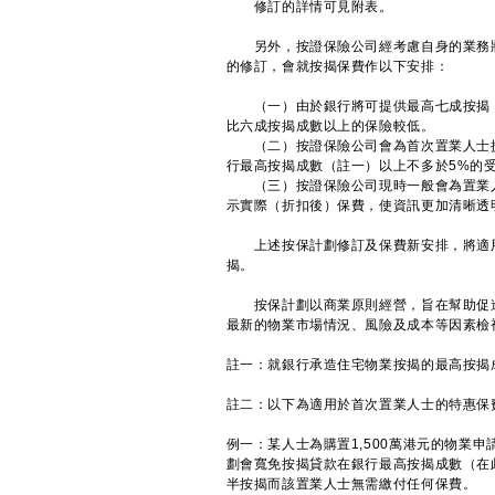
修訂的詳情可見附表。
另外，按證保險公司經考慮自身的業務狀
的修訂，會就按揭保費作以下安排：
（一）由於銀行將可提供最高七成按揭，
比六成按揭成數以上的保險較低。
（二）按證保險公司會為首次置業人士提供
行最高按揭成數（註一）以上不多於5%的
（三）按證保險公司現時一般會為置業人
示實際（折扣後）保費，使資訊更加清晰透
上述按保計劃修訂及保費新安排，將適用
揭。
按保計劃以商業原則經營，旨在幫助促進
最新的物業市場情況、風險及成本等因素檢
註一：就銀行承造住宅物業按揭的最高按揭
註二：以下為適用於首次置業人士的特惠保
例一：某人士為購置1,500萬港元的物業
劃會寬免按揭貸款在銀行最高按揭成數（在
半按揭而該置業人士無需繳付任何保費。