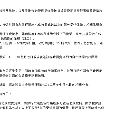
況及風險，以及香港金融管理局物業按揭貸款逆周期宏觀審慎監管措施
按保計劃會為銀行貸款七成按揭成數以上的部分提供保險，相關保費會
保費特惠，就價格為1,500萬港元或以下的物業，寬免按揭貸款在銀
受保範圍的保費（註二）。
士提供35%的保費折扣。公司網頁的「按揭保費一覽表」將會更新，顯
明。
於二○二三年七月七日或以後簽訂臨時買賣合約的自住物業的相關按
市民置業安居，同時有助維持銀行體系穩定。按證保險公司會不時因應
視按保計劃的合資格準則和保費。
成數，請參閱香港金融管理局於二○二三年七月七日的相關公布。
費例子：
申請七成按揭貸款，而銀行按照監管措施最多可敘造七成按揭。由於按保計
此個案為七成）以上不多於5%的受保範圍的保費，銀行實際上可敘造七成