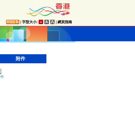
|
字型大小:
|
網頁指南
附件
附件