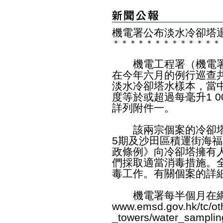
​機電署公布淡水冷卻塔
＊
＊
＊
＊
＊
＊
＊
＊
＊
＊
＊
＊
＊
機電工程署（機電署
在今年六月的例行巡查共
淡水冷卻塔水樣本，當
度等於或超過每毫升1 
詳列附件一。
該兩宗個案的冷卻塔位
5期及沙田區積運街海
政條例》向冷卻塔擁有
們採取適當消毒措施。
毒工作。有關個案的詳
機電署每半個月在網
www.emsd.gov.hk/tc/oth
_towers/water_samplin