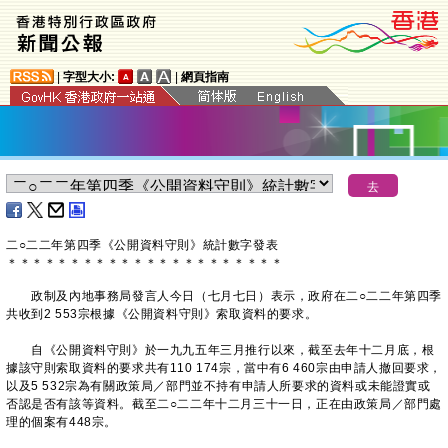
|
字型大小:
|
網頁指南
二○二二年第四季《公開資料守則》統計數字發表
＊
＊
＊
＊
＊
＊
＊
＊
＊
＊
＊
＊
＊
＊
＊
＊
＊
＊
＊
＊
＊
＊
政制及內地事務局發言人今日（七月七日）表示，政府在二○二二年第四季
共收到2 553宗根據《公開資料守則》索取資料的要求。
自《公開資料守則》於一九九五年三月推行以來，截至去年十二月底，根
據該守則索取資料的要求共有110 174宗，當中有6 460宗由申請人撤回要求，
以及5 532宗為有關政策局／部門並不持有申請人所要求的資料或未能證實或
否認是否有該等資料。截至二○二二年十二月三十一日，正在由政策局／部門處
理的個案有448宗。