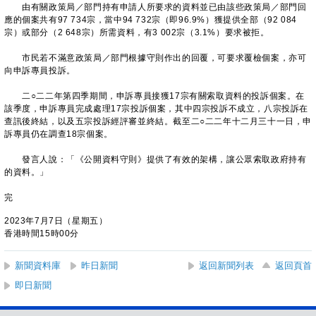
由有關政策局／部門持有申請人所要求的資料並已由該些政策局／部門回
應的個案共有97 734宗，當中94 732宗（即96.9%）獲提供全部（92 084
宗）或部分（2 648宗）所需資料，有3 002宗（3.1%）要求被拒。
市民若不滿意政策局／部門根據守則作出的回覆，可要求覆檢個案，亦可
向申訴專員投訴。
二○二二年第四季期間，申訴專員接獲17宗有關索取資料的投訴個案。在
該季度，申訴專員完成處理17宗投訴個案，其中四宗投訴不成立，八宗投訴在
查訊後終結，以及五宗投訴經評審並終結。截至二○二二年十二月三十一日，申
訴專員仍在調查18宗個案。
發言人說：「《公開資料守則》提供了有效的架構，讓公眾索取政府持有
的資料。」
完
2023年7月7日（星期五）
香港時間15時00分
新聞資料庫
昨日新聞
返回新聞列表
返回頁首
即日新聞