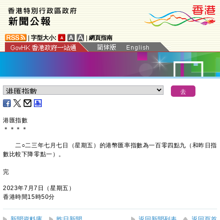
|
字型大小:
|
網頁指南
港匯指數
＊
＊
＊
＊
二○二三年七月七日（星期五）的港幣匯率指數為一百零四點九（和昨日指
數比較下降零點一）。
完
2023年7月7日（星期五）
香港時間15時50分
新聞資料庫
昨日新聞
返回新聞列表
返回頁首