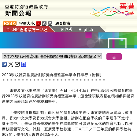
|
字型大小:
|
網頁指南
2023學校體育推廣計劃頒獎典禮暨嘉年華今日舉行（附圖）
＊
＊
＊
＊
＊
＊
＊
＊
＊
＊
＊
＊
＊
＊
＊
＊
＊
＊
＊
＊
＊
＊
＊
＊
＊
＊
＊
康樂及文化事務署（康文署）今日（七月七日）在中山紀念公園體育館舉
行2023學校體育推廣計劃頒獎典禮暨嘉年華，頒發獎項以表揚在積極參與體育
運動方面表現出色的學校和學生。
「學校體育推廣計劃」由相關的體育總會主辦，康文署統籌及資助，教育
局、香港中文大學及香港浸會大學協辦。計劃在配合學校的日常運作下進行，
讓全港中、小學及特殊學校的學生在課餘時間可參與多元化的體育活動，以推
廣校園體育文化。計劃一直廣受學校歡迎，二○二二／二三年度的參與學校共
608間，學生總人數逾34萬5千人。