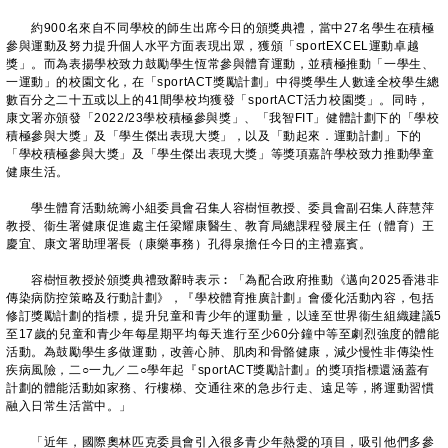
約900名來自不同學校的師生出席今日的頒獎典禮，當中27名學生在積極
參與運動及努力提升個人水平方面表現出眾，獲頒「sportEXCEL運動卓越
獎」。而為表揚學校致力鼓勵學生恆常參與體育運動，並積極推動「一學生、
一運動」的校園文化，在「sportACT獎勵計劃」中得獎學生人數達全校學生總
數百分之二十五或以上的41間學校均獲發「sportACT活力校園獎」。同時，
康文署亦頒發「2022/23學校積極參與獎」、「我智FIT」健體計劃下的「學校
積極參與大獎」及「學生傑出表現大獎」，以及「動起來．運動計劃」下的
「學校積極參與大獎」及「學生傑出表現大獎」等獎項嘉許學校致力推動學童
健康生活。
學生體育活動統籌小組委員會召集人容樹恒教授、委員會副召集人薛慧萍
教授、衞生署健康促進處主任梁耀康醫生、教育局總課程發展主任（體育）王
慶宜、康文署助理署長（康樂事務）孔得泉擔任今日的主禮嘉賓。
容樹恒教授於頒獎典禮致辭時表示︰「為配合政府推動《邁向2025香港非
傳染病防控策略及行動計劃》，『學校體育推廣計劃』會優化活動內容，包括
修訂獎勵計劃的指標，提升兒童和青少年的運動量，以達至世界衞生組織建議5
至17歲的兒童和青少年每星期平均每天進行至少60分鐘中等至劇烈強度的體能
活動。為鼓勵學生多做運動，改善心肺、肌肉和骨骼健康，減少慢性非傳染性
疾病風險，二○一九／二○學年起『sportACT獎勵計劃』的獎項指標還涵蓋有
計劃的體能活動如家務、行樓梯、交通往來的急步行走、遠足等，將運動習慣
融入日常生活當中。」
「近年，國際奧林匹克委員會引入很多青少年熱愛的項目，吸引他們多參