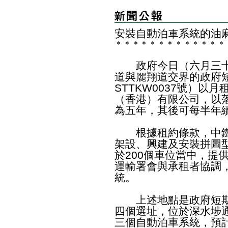
​安裝自動泊車系統的油
＊
＊
＊
＊
＊
＊
＊
＊
＊
＊
＊
＊
＊
政府今日（六月三十
道與麗翔道交界的政府
STTKW0037號）以月
（香港）有限公司，以
為五年，其後可每半年
根據租約條款，中鐵
架設、興建及安裝拼圖
於200個車位當中，提
運輸署會與承租者協調
統。
上述地點是政府短期
四個選址，位於深水埗
三個自動泊車系統，預