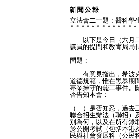
立法會二十題：醫科學
＊
＊
＊
＊
＊
＊
＊
＊
＊
＊
＊
＊
＊
以下是今日（六月二
議員的提問和教育局局
問題：
有意見指出，希波克
道德規範，惟在黑暴期
專業操守的罷工事件。
否告知本會：
（一）是否知悉，過去
聯合招生辦法（聯招）
別為何，以及在所有錄
於公開考試（包括本港
民與社會發展科（公民