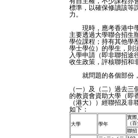
有自主權，不少課程亦
標準，以確保修讀該等
力。
現時，應考香港中學
主要透過大學聯合招生
學位課程；持有其他學
學士學位）的學生，則
入學申請（即非聯招途
收生政策，評核聯招和
就問題的各個部份，
（一）及（二）過去三
的教資會資助大學（即
（港大））經聯招及非
如下：
實際
（百
大學
學年
聯招