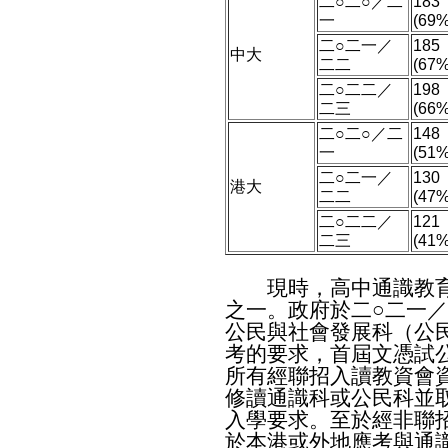
二○二○／二
183
一
(69%
二○二一／
185
中大
二二
(67%
二○二二／
198
二三
(66%
二○二○／二
148
一
(51%
二○二一／
130
港大
二二
(47%
二○二二／
121
二三
(41%
現時，高中通識教育
之一。政府於二○二一
公民與社會發展科（公
考的要求，首屆文憑試
所有經聯招入讀教資會
修讀通識科或公民科並
入學要求。至於經非聯
於本港或外地應考與通