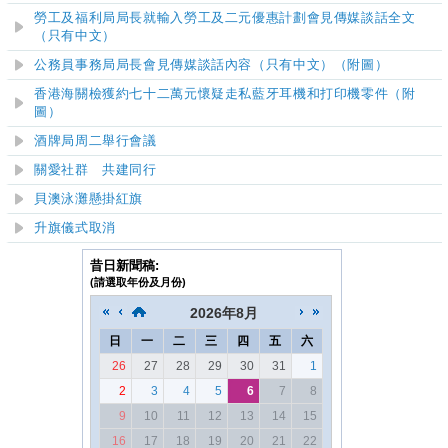
勞工及福利局局長就輸入勞工及二元優惠計劃會見傳媒談話全文
（只有中文）
公務員事務局局長會見傳媒談話內容（只有中文）（附圖）
香港海關檢獲約七十二萬元懷疑走私藍牙耳機和打印機零件（附
圖）
酒牌局周二舉行會議
關愛社群
共建同行
貝澳泳灘懸掛紅旗
升旗儀式取消
昔日新聞稿:
(請選取年份及月份)
2026
年
8月
日
一
二
三
四
五
六
26
27
28
29
30
31
1
2
3
4
5
6
7
8
9
10
11
12
13
14
15
16
17
18
19
20
21
22