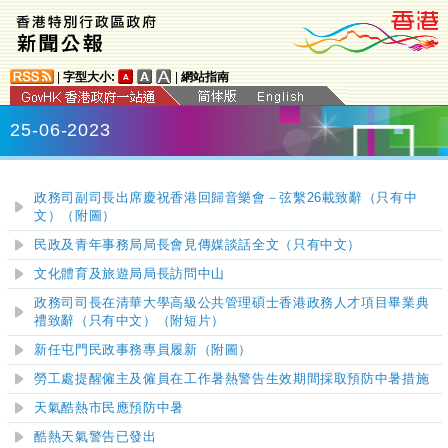
|
字型大小:
|
網站指南
25-06-2023
政務司副司長出席慶祝香港回歸音樂會－弦繫26載致辭（只有中
文）（附圖）
民政及青年事務局局長會見傳媒談話全文（只有中文）
文化體育及旅遊局局長訪問
中山
政務司司長在清華大學高級公共管理碩士香港政務人才項目畢業典
禮致辭（只有中文）（附短片）
新任屯門民政事務專員履新（附圖）
勞工處提醒僱主及僱員在工作暑熱警告生效期間採取預防中暑措施
天氣酷熱市民應預防中暑
酷熱天氣警告已發出