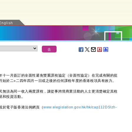
十一月簽訂的全面性避免雙重課稅協定（全面性協定）在完成有關的批
對始於二○二四年四月一日或之後的任何課稅年度的香港稅項具有效力。
無須為同一收入兩度課稅，讓從事跨境商業活動的人士更清楚確定其稅
易和投資活動。
於電子版香港法例網頁（
www.elegislation.gov.hk/hk/cap112DS!zh-