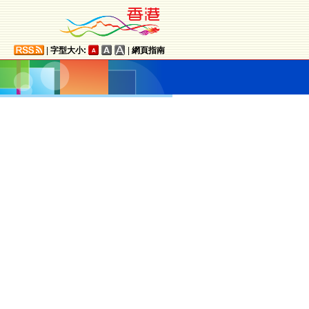
|
字型大小:
|
網頁指南