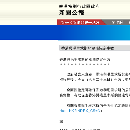
香港與毛里求斯的稅務協定生效
＊
＊
＊
＊
＊
＊
＊
＊
＊
＊
＊
＊
＊
＊
政府發言人宣布，香港與毛里求斯於去年
准程序後，今日（六月二十三日）生效，並
全面性協定可確保香港和毛里求斯的居民
務負擔，有助促進香港與毛里求斯的雙邊貿
有關香港與毛里求斯的全面性協定詳情載
Hant-HK?INDEX_CS=N
）。
完