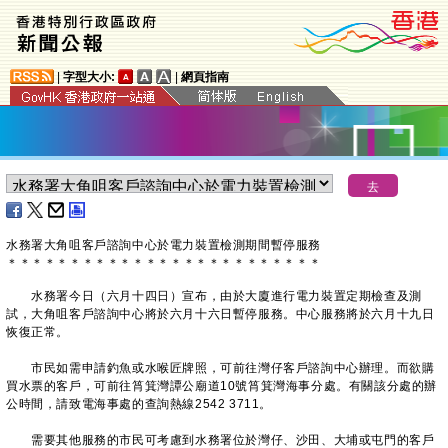
|
字型大小:
|
網頁指南
​水務署大角咀客戶諮詢中心於電力裝置檢測期間暫停服務
＊
＊
＊
＊
＊
＊
＊
＊
＊
＊
＊
＊
＊
＊
＊
＊
＊
＊
＊
＊
＊
＊
＊
＊
＊
水務署今日（六月十四日）宣布，由於大廈進行電力裝置定期檢查及測
試，大角咀客戶諮詢中心將於六月十六日暫停服務。中心服務將於六月十九日
恢復正常。
市民如需申請釣魚或水喉匠牌照，可前往灣仔客戶諮詢中心辦理。而欲購
買水票的客戶，可前往筲箕灣譚公廟道10號筲箕灣海事分處。有關該分處的辦
公時間，請致電海事處的查詢熱線2542 3711。
需要其他服務的市民可考慮到水務署位於灣仔、沙田、大埔或屯門的客戶